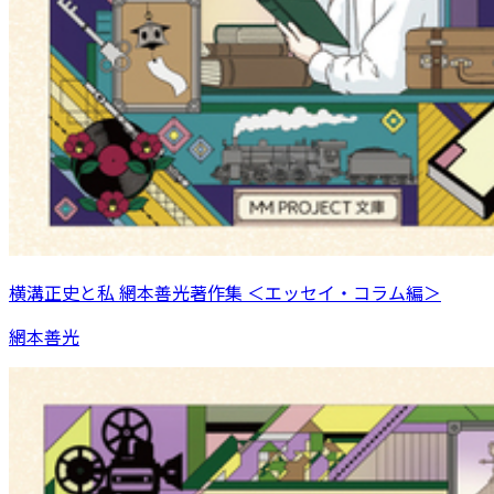
横溝正史と私 網本善光著作集 ＜エッセイ・コラム編＞
網本善光