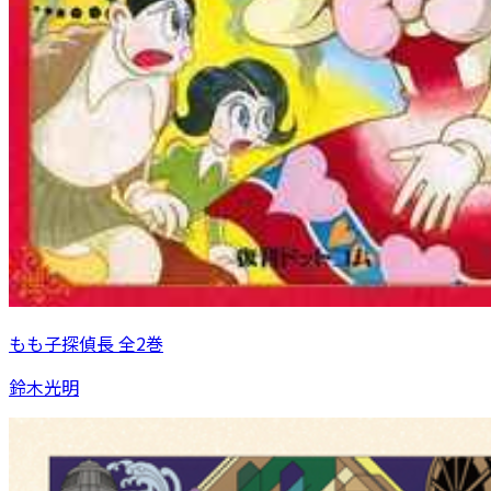
もも子探偵長 全2巻
鈴木光明