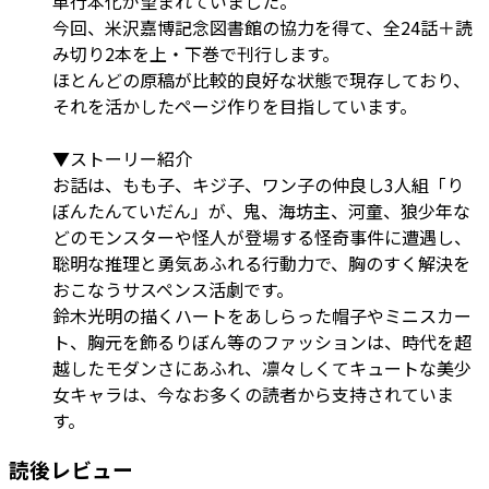
単行本化が望まれていました。
今回、米沢嘉博記念図書館の協力を得て、全24話＋読
み切り2本を上・下巻で刊行します。
ほとんどの原稿が比較的良好な状態で現存しており、
それを活かしたページ作りを目指しています。
▼ストーリー紹介
お話は、もも子、キジ子、ワン子の仲良し3人組「り
ぼんたんていだん」が、鬼、海坊主、河童、狼少年な
どのモンスターや怪人が登場する怪奇事件に遭遇し、
聡明な推理と勇気あふれる行動力で、胸のすく解決を
おこなうサスペンス活劇です。
鈴木光明の描くハートをあしらった帽子やミニスカー
ト、胸元を飾るりぼん等のファッションは、時代を超
越したモダンさにあふれ、凛々しくてキュートな美少
女キャラは、今なお多くの読者から支持されていま
す。
読後レビュー