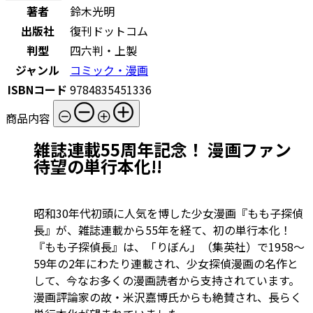
著者
鈴木光明
出版社
復刊ドットコム
判型
四六判・上製
ジャンル
コミック・漫画
ISBNコード
9784835451336
商品内容
雑誌連載55周年記念！ 漫画ファン
待望の単行本化!!
昭和30年代初頭に人気を博した少女漫画『もも子探偵
長』が、雑誌連載から55年を経て、初の単行本化！
『もも子探偵長』は、「りぼん」（集英社）で1958～
59年の2年にわたり連載され、少女探偵漫画の名作と
して、今なお多くの漫画読者から支持されています。
漫画評論家の故・米沢嘉博氏からも絶賛され、長らく