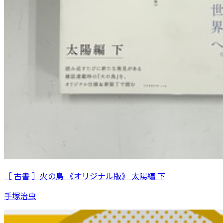
［ 古書 ］火の鳥 《オリジナル版》 太陽編 下
手塚治虫