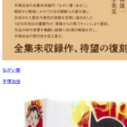
ながい窖
手塚治虫