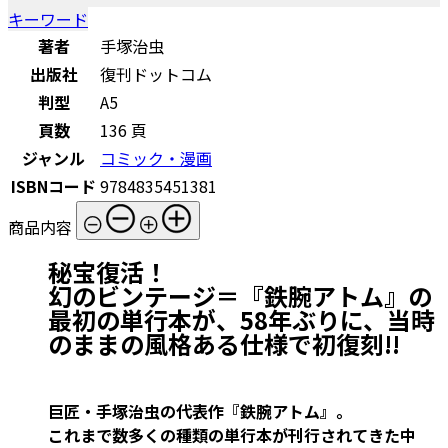
キーワード
著者
手塚治虫
出版社
復刊ドットコム
判型
A5
頁数
136 頁
ジャンル
コミック・漫画
ISBNコード
9784835451381
商品内容
秘宝復活！
幻のビンテージ＝『鉄腕アトム』の
最初の単行本が、58年ぶりに、当時
のままの風格ある仕様で初復刻!!
巨匠・手塚治虫の代表作『鉄腕アトム』。
これまで数多くの種類の単行本が刊行されてきた中