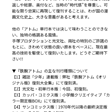
返しや総扉、奥付など、当時の“時代感”を尊重し、可
能な限り忠実に再現して復刊することは、わが国の漫
画文化史上、大きな意義があると考えます。
他の「アトム」単行本では決して味わうことのできな
い、独特の格調ある風情。
手塚プロダクションと光文社、両社の特別のご許諾の
もとに、きわめて状態の良い原本をベースに、現在最
高の技術を駆使して復刻いたします。どうぞご期待下
さい!!
▼『鉄腕アトム』の主な刊行種類について
【1】雑誌「少年」連載版：弊社「鉄腕アトム《オリ
ジナル版》復刻大全集」にて復刻済。
【2】光文社・初単行本版：今回、初復刻。
【3】カッパ・コミクス版：小学館クリエイティブ「カ
ラー限定版BOX」にて復刻済。
【4】サンコミックス版：1970年代以降の最終決定版