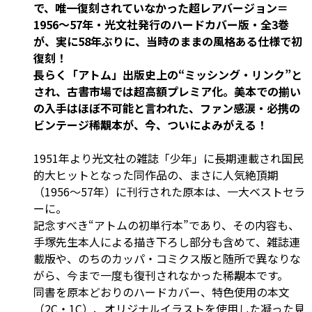
で、唯一復刻されていなかった超レアバージョン＝
1956～57年・光文社発行のハードカバー版・全3巻
が、実に58年ぶりに、当時のままの風格ある仕様で初
復刻！
長らく「アトム」出版史上の“ミッシング・リンク”と
され、古書市場では超高額プレミア化。美本での揃い
の入手はほぼ不可能と言われた、ファン感涙・必携の
ビンテージ稀覯本が、今、ついによみがえる！
1951年より光文社の雑誌「少年」に長期連載され国民
的大ヒットとなった同作品の、まさに人気絶頂期
（1956～57年）に刊行された原本は、一大ベストセラ
ーに。
記念すべき“アトムの初単行本”であり、その内容も、
手塚先生本人による描き下ろし部分も含めて、雑誌連
載版や、のちのカッパ・コミクス版と随所で異なりな
がら、今まで一度も復刊されなかった稀覯本です。
同書を原本どおりのハードカバー、特色使用の本文
（2C・1C）、オリジナルイラストを使用した凝った見