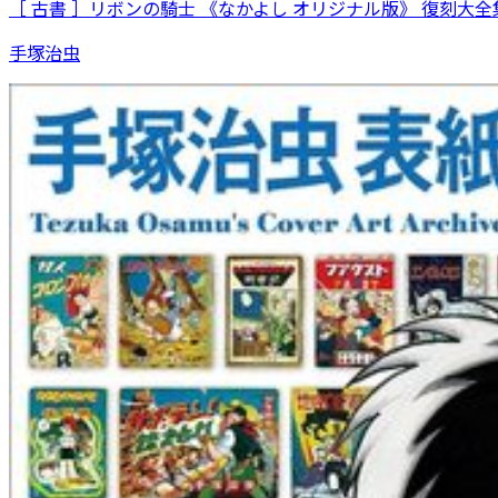
［ 古書 ］リボンの騎士 《なかよし オリジナル版》 復刻大全集
手塚治虫