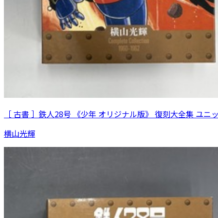
［ 古書 ］鉄人28号 《少年 オリジナル版》 復刻大全集 ユニ
横山光輝