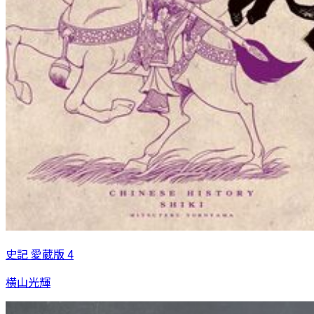
史記 愛蔵版 4
横山光輝