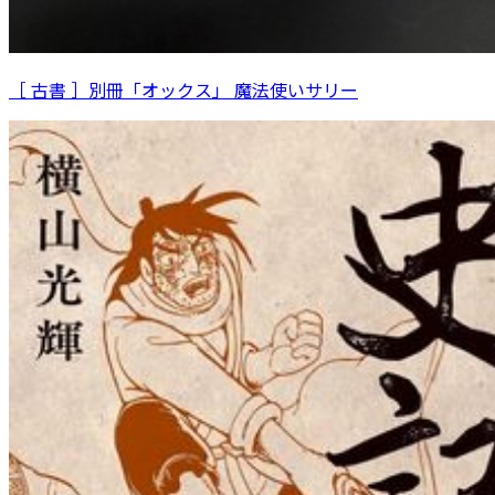
［ 古書 ］別冊「オックス」 魔法使いサリー