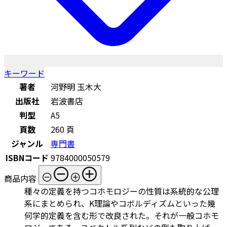
キーワード
著者
河野明 玉木大
出版社
岩波書店
判型
A5
頁数
260 頁
ジャンル
専門書
ISBNコード
9784000050579
商品内容
種々の定義を持つコホモロジーの性質は系統的な公理
系にまとめられ、K理論やコボルディズムといった幾
何学的定義を含む形で改良された。それが一般コホモ