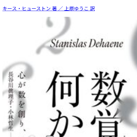
キース・ヒューストン 著 ／ 上原ゆうこ 訳