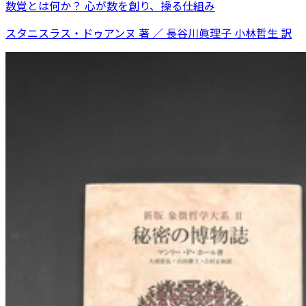
数覚とは何か？ 心が数を創り、操る仕組み
スタニスラス・ドゥアンヌ 著 ／ 長谷川眞理子 小林哲生 訳