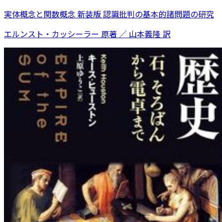
実体概念と関数概念 新装版 認識批判の基本的諸問題の研究
エルンスト・カッシーラー 原著 ／ 山本義隆 訳