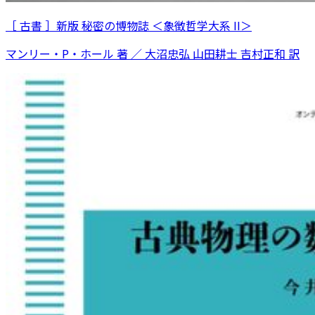
［ 古書 ］新版 秘密の博物誌 ＜象徴哲学大系 II＞
マンリー・P・ホール 著 ／ 大沼忠弘 山田耕士 吉村正和 訳