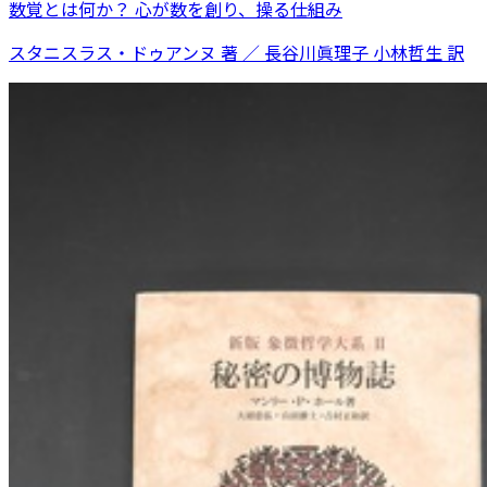
数覚とは何か？ 心が数を創り、操る仕組み
スタニスラス・ドゥアンヌ 著 ／ 長谷川眞理子 小林哲生 訳