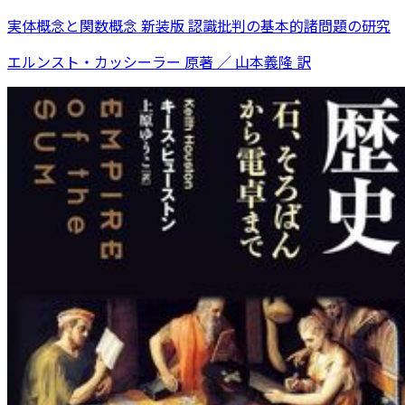
実体概念と関数概念 新装版 認識批判の基本的諸問題の研究
エルンスト・カッシーラー 原著 ／ 山本義隆 訳