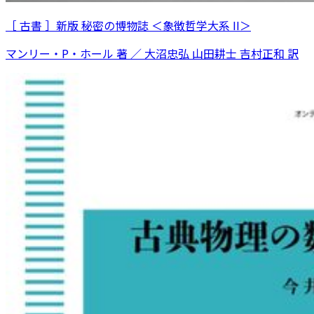
［ 古書 ］新版 秘密の博物誌 ＜象徴哲学大系 II＞
マンリー・P・ホール 著 ／ 大沼忠弘 山田耕士 吉村正和 訳