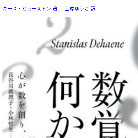
キース・ヒューストン 著 ／ 上原ゆうこ 訳