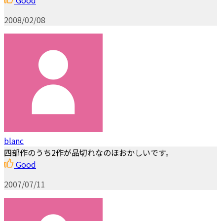
2008/02/08
blanc
四部作のうち2作が品切れなのほおかしいです。
Good
2007/07/11