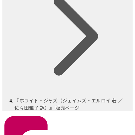
『ホワイト・ジャズ（ジェイムズ・エルロイ 著 ／
佐々田雅子 訳）』 販売ページ