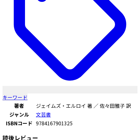
キーワード
著者
ジェイムズ・エルロイ 著 ／ 佐々田雅子 訳
ジャンル
文芸書
ISBNコード
9784167901325
読後レビュー