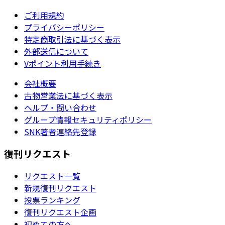
ご利用規約
プライバシーポリシー
特定商取引法に基づく表示
外部送信について
Vポイント利用手続き
会社概要
古物営業法に基づく表示
ヘルプ・問い合わせ
グループ情報セキュリティポリシー
SNK著者連絡先登録
復刊リクエスト
リクエスト一覧
新規復刊リクエスト
投票ランキング
復刊リクエスト企画
初めての方へ