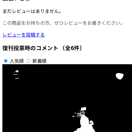
まだレビューはありません。
この商品をお持ちの方、ぜひレビューをお書きください。
レビューを投稿する
復刊投票時のコメント
（全6件）
人気順
新着順