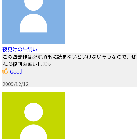
夜更けの牛飼い
この四部作は必ず順番に読まないといけないそうなので、ぜ
んぶ復刊お願いします。
Good
2009/12/12