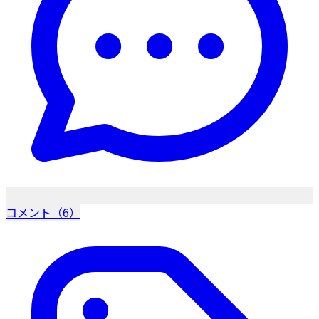
コメント（6）