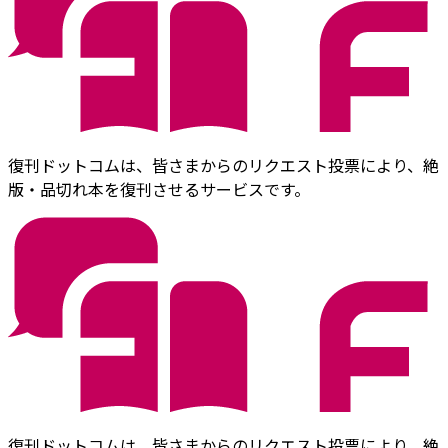
復刊ドットコムは、皆さまからのリクエスト投票により、絶
版・品切れ本を復刊させるサービスです。
復刊ドットコムは、皆さまからのリクエスト投票により、絶