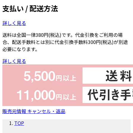
支払い / 配送方法
詳しく見る
送料は全国一律380円(税込)です。代金引換をご利用の場
合、配送手数料とは別に代金引換手数料300円(税込)が別途
必要になります。
詳しく見る
販売元情報
キャンセル・返品
TOP