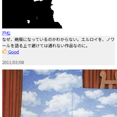
戸松
なぜ、絶版になっているのかわからない。エルロイを、ノワ
ールを語る上で避けては通れない作品なのに。
Good
2011/03/08