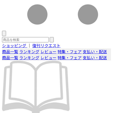
ショッピング
｜
復刊リクエスト
商品一覧
ランキング
レビュー
特集・フェア
支払い・配送
商品一覧
ランキング
レビュー
特集・フェア
支払い・配送