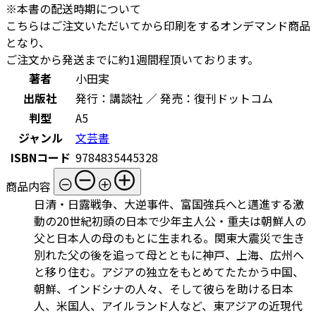
※本書の配送時期について
こちらはご注文いただいてから印刷をするオンデマンド商品
となり、
ご注文から発送までに約1週間程頂いております。
著者
小田実
出版社
発行：講談社 ／ 発売：復刊ドットコム
判型
A5
ジャンル
文芸書
ISBNコード
9784835445328
商品内容
日清・日露戦争、大逆事件、富国強兵へと邁進する激
動の20世紀初頭の日本で少年主人公・重夫は朝鮮人の
父と日本人の母のもとに生まれる。関東大震災で生き
別れた父の後を追って母とともに神戸、上海、広州へ
と移り住む。アジアの独立をもとめてたたかう中国、
朝鮮、インドシナの人々、そして彼らを助ける日本
人、米国人、アイルランド人など、東アジアの近現代