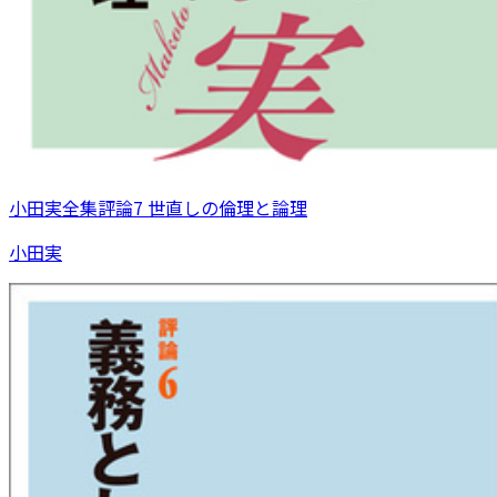
小田実全集評論7 世直しの倫理と論理
小田実