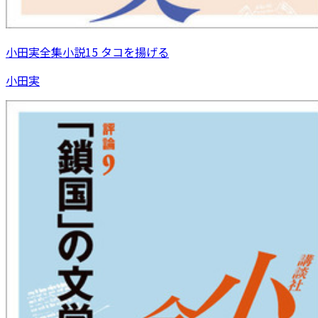
小田実全集小説15 タコを揚げる
小田実