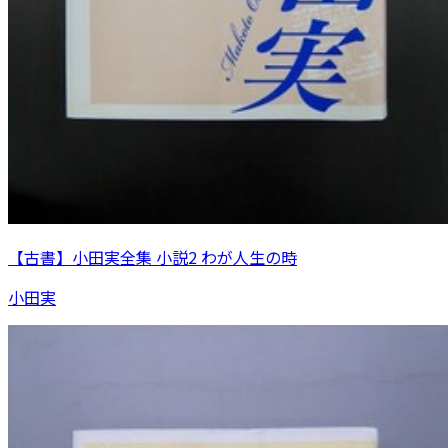
【古書】小田実全集 小説2 わが人生の時
小田実