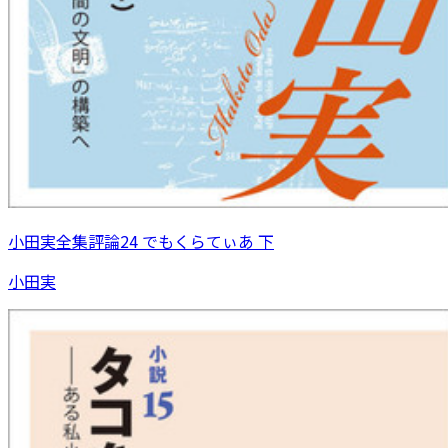
小田実全集評論24 でもくらてぃあ 下
小田実