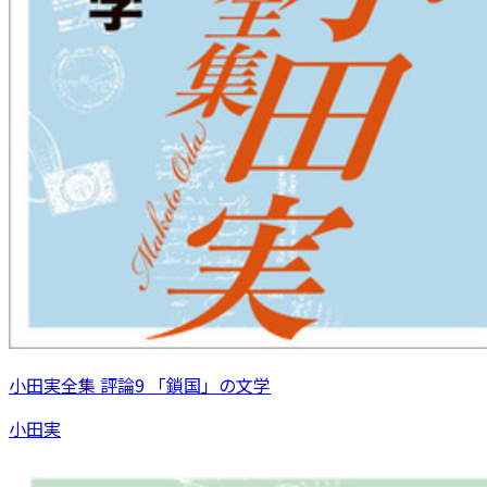
小田実全集 評論9 「鎖国」の文学
小田実