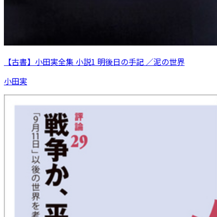
【古書】小田実全集 小説1 明後日の手記 ／泥の世界
小田実