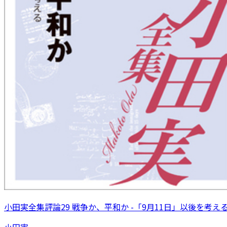
小田実全集評論29 戦争か、平和か -「9月11日」以後を考え
小田実