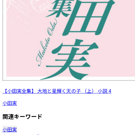
【小田実全集】 大地と星輝く天の子 （上） 小説 4
小田実
関連キーワード
小田実