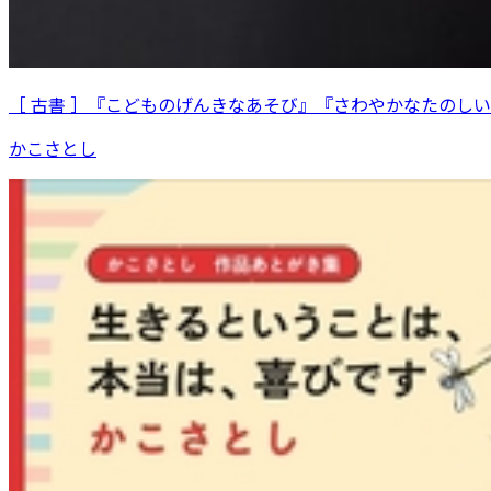
［ 古書 ］『こどものげんきなあそび』『さわやかなたのし
かこさとし