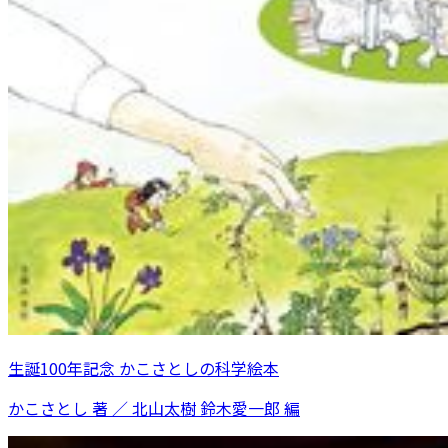
生誕100年記念 かこさとしの科学絵本
かこさとし 著 ／ 北山太樹 鈴木愛一郎 編