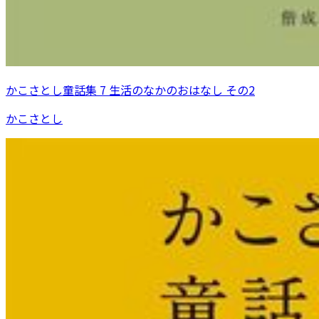
かこさとし童話集 7 生活のなかのおはなし その2
かこさとし