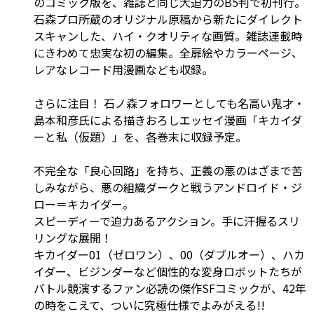
のコミック版を、雑誌と同じ大迫力のB5判で初刊行。
石森プロ所蔵のオリジナル原稿から新たにダイレクト
スキャンした、ハイ・クオリティな画質。雑誌連載時
にきわめて忠実な初の編集。全扉絵やカラーページ、
レアなレコード用漫画なども収録。
さらに注目！ 石ノ森フォロワーとしても名高い鬼才・
島本和彦氏による描きおろしエッセイ漫画「キカイダ
ーと私（仮題）」を、各巻末に収録予定。
不完全な「良心回路」を持ち、正義の悪のはざまで苦
しみながら、悪の組織ダークと戦うアンドロイド・ジ
ロー＝キカイダー。
スピーディーで迫力あるアクション。手に汗握るスリ
リングな展開！
キカイダー01（ゼロワン）、00（ダブルオー）、ハカ
イダー、ビジンダーなど個性的な変身ロボットたちが
バトル競演するファン必読の傑作SFコミックが、42年
の時をこえて、ついに究極仕様でよみがえる!!