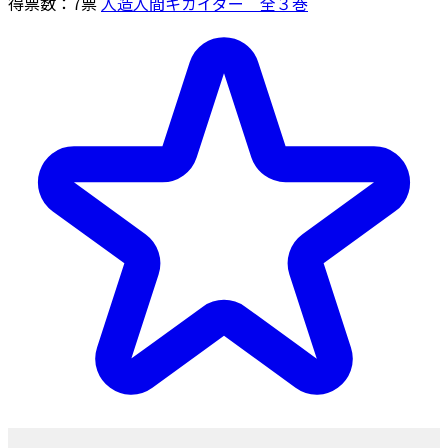
得票数：
7
票
人造人間キカイダー 全３巻