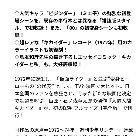
◇人気キャラ「ビジンダー」（ミエ子）の鮮烈な初登
場シーンを、既存の単行本とは異なる「雑誌版スタイ
ル」で初収録！ また、「00」の初変身シーンも初収
録！
◇超レアな「キカイダー」レコード（1972年）用のカ
ラーイラストも初復刻！
◇島本和彦先生の描き下ろしエッセイコミック「キカ
イダーと私」も、大好評収録！
1972年に誕生し、『仮面ライダー』と並ぶ“変身ヒー
ローもの”の代表作として、TVと漫画で大ヒット。日
本全国のファンを熱狂させ、今また新たな映画化決定
で話題を呼ぶ、巨匠・石ノ森章太郎の傑作『人造人間
キカイダー』が、初のB5判フルサイズ［完全版］で刊
行！
同作品の原点＝1972～74年「週刊少年サンデー」連載