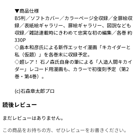
▼商品仕様
B5判／ソフトカバー／カラーページ全収録／全扉絵収
録／表紙絵ギャラリー、扉絵ギャラリー、図説なども
収録／雑誌連載時にきわめて忠実な初の編集／各巻 約
330P
◇島本和彦氏による新作エッセイ漫画「キカイダーと
私（仮題）」を各巻末に収録予定。
◇超レア！ 石ノ森氏自身の筆による「人造人間キカイ
ダー」レコード用漫画も、カラーで初復刻予定（第2
巻・第4巻）。
(c)石森章太郎プロ
読後レビュー
まだレビューはありません。
この商品をお持ちの方、ぜひレビューをお書きください。