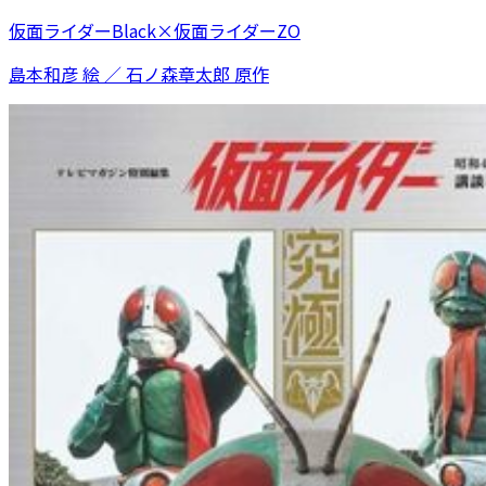
仮面ライダーBlack×仮面ライダーZO
島本和彦 絵 ／ 石ノ森章太郎 原作