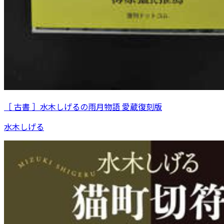
［ 古書 ］水木しげるの雨月物語 愛蔵復刻版
水木しげる