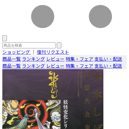
ショッピング
｜
復刊リクエスト
商品一覧
ランキング
レビュー
特集・フェア
支払い・配送
商品一覧
ランキング
レビュー
特集・フェア
支払い・配送