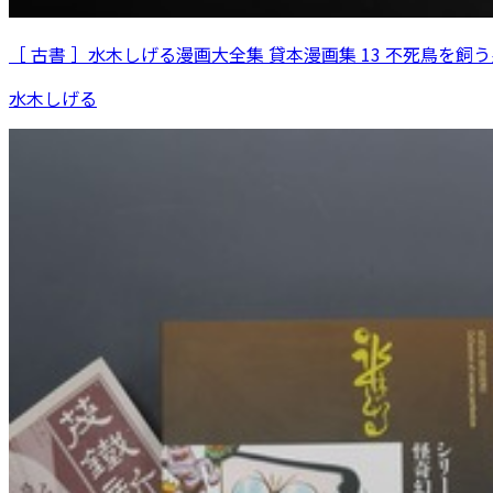
［ 古書 ］水木しげる漫画大全集 貸本漫画集 13 不死鳥を飼う
水木しげる