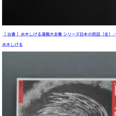
［ 古書 ］水木しげる漫画大全集 シリーズ日本の民話［全］
水木しげる