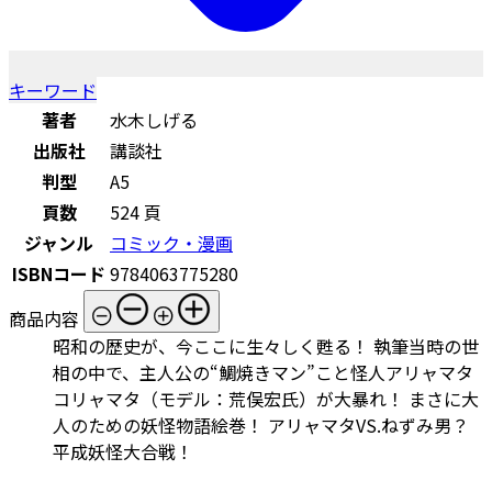
キーワード
著者
水木しげる
出版社
講談社
判型
A5
頁数
524 頁
ジャンル
コミック・漫画
ISBNコード
9784063775280
商品内容
昭和の歴史が、今ここに生々しく甦る！ 執筆当時の世
相の中で、主人公の“鯛焼きマン”こと怪人アリャマタ
コリャマタ（モデル：荒俣宏氏）が大暴れ！ まさに大
人のための妖怪物語絵巻！ アリャマタVS.ねずみ男？
平成妖怪大合戦！