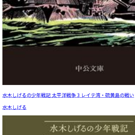
水木しげるの少年戦記 太平洋戦争 3 レイテ湾・硫黄島の戦い
水木しげる