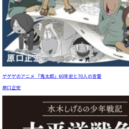
ゲゲゲのアニメ 『鬼太郎』60年史と70人の言霊
原口正宏