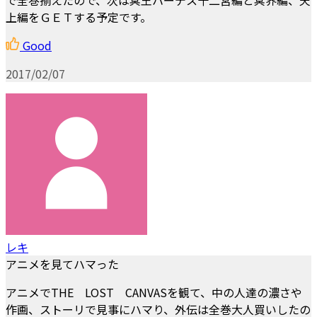
で全巻揃えたので、次は冥王ハーデス十二宮編と冥界編、天
上編をＧＥＴする予定です。
Good
2017/02/07
レキ
アニメを見てハマった
アニメでTHE LOST CANVASを観て、中の人達の濃さや
作画、ストーリで見事にハマり、外伝は全巻大人買いしたの