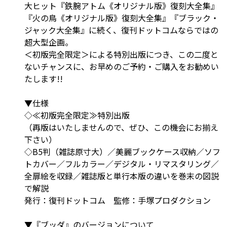
大ヒット『鉄腕アトム《オリジナル版》復刻大全集』
『火の鳥《オリジナル版》復刻大全集』『ブラック・
ジャック大全集』に続く、復刊ドットコムならではの
超大型企画。
＜初版完全限定＞による特別出版につき、この二度と
ないチャンスに、お早めのご予約・ご購入をお勧めい
たします!!
▼仕様
◇≪初版完全限定≫特別出版
（再版はいたしませんので、ぜひ、この機会にお揃え
下さい）
◇B5判（雑誌原寸大）／美麗ブックケース収納／ソフ
トカバー／フルカラー／デジタル・リマスタリング／
全扉絵を収録／雑誌版と単行本版の違いを巻末の図説
で解説
発行：復刊ドットコム 監修：手塚プロダクション
▼『ブッダ』のバージョンについて