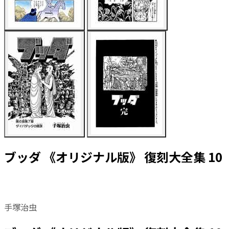
ブッダ 《オリジナル版》 復刻大全集 10
手塚治虫