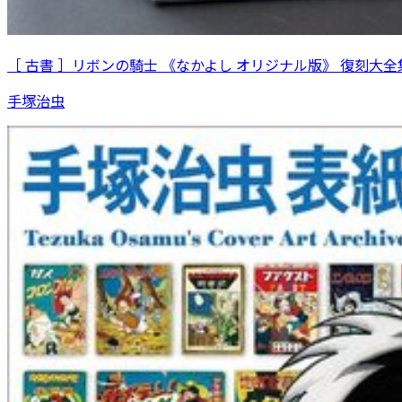
［ 古書 ］リボンの騎士 《なかよし オリジナル版》 復刻大全集
手塚治虫