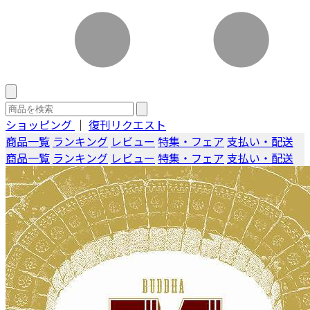
ショッピング
｜
復刊リクエスト
商品一覧
ランキング
レビュー
特集・フェア
支払い・配送
商品一覧
ランキング
レビュー
特集・フェア
支払い・配送