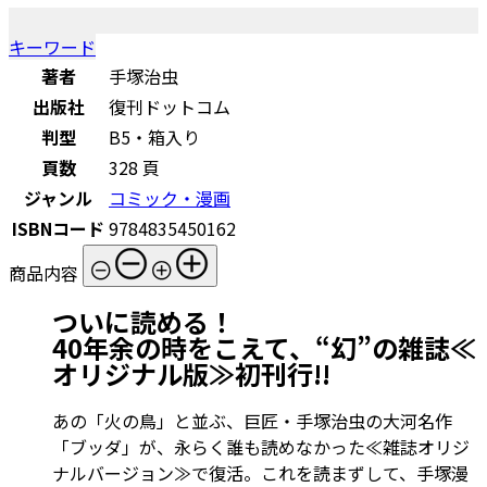
キーワード
著者
手塚治虫
出版社
復刊ドットコム
判型
B5・箱入り
頁数
328 頁
ジャンル
コミック・漫画
ISBNコード
9784835450162
商品内容
ついに読める！
40年余の時をこえて、“幻”の雑誌≪
オリジナル版≫初刊行!!
あの「火の鳥」と並ぶ、巨匠・手塚治虫の大河名作
「ブッダ」が、永らく誰も読めなかった≪雑誌オリジ
ナルバージョン≫で復活。これを読まずして、手塚漫