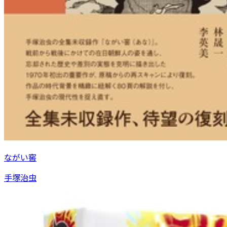
ながい窖
手塚治虫