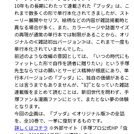
10年もの長期にわたって連載された『ブッダ』は、こ
れまで数多くの形で単行本化されてきましたが、スト
ーリー展開やセリフ、絵柄などの内容が雑誌掲載時と
異なる場合が多く、また、カラーページや誌面サイズ
の再現が通常の単行本では制限があることから、オリ
ジナルの≪雑誌初出バージョン≫は、これまで一度も
単行本化されていませんでした。
前述のような改編の意図としては、「いつの時代にも
フィットした形で自作を読者に贈りたい」という手塚
先生ならではの願いとサービス精神が根底にあり、単
行本バージョンの『ブッダ』に、独自の価値があるこ
とは言うまでもありませんが、“幻”となっていた雑誌
連載版をまとめて読むことは、新旧世代を問わず、手
塚ファン＆漫画ファンにとって、またとない夢の体験
となります。
今回の企画は、『ブッダ』≪オリジナル版≫の全話
を、全10巻で、一挙に復刻するものです。
詳しくはコチラ
※外部サイト（手塚プロ公式HP「虫