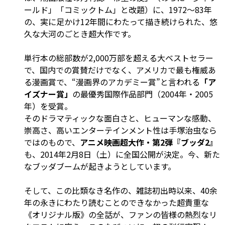
ールド」「コミックトム」と改題）に、1972～83年
の、実に足かけ12年間にわたって描き続けられた、悠
久な大河のごとき超大作です。
単行本の総部数が2,000万部を超える大ベストセラー
で、国内での賞賛だけでなく、アメリカで最も権威あ
る漫画賞で、“漫画界のアカデミー賞”と言われる
「ア
イズナー賞」
の最優秀国際作品部門（2004年・2005
年）を受賞。
そのドラマティックな面白さと、ヒューマンな感動、
崇高さ、高いエンターテインメント性は手塚治虫なら
ではのもので、
アニメ映画超大作・第2弾『ブッダ2』
も、2014年2月8日（土）に全国公開が決定。今、新た
なブッダブームが起きようとしています。
そして、この比類なき名作の、雑誌初出時以来、40余
年の永きにわたり読むことのできなかった超貴重な
《オリジナル版》の全話が、ファンの皆様の熱烈なリ