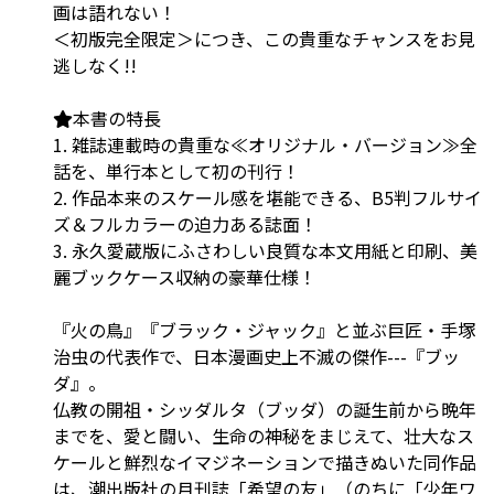
画は語れない！
＜初版完全限定＞につき、この貴重なチャンスをお見
逃しなく!!
本書の特長
1. 雑誌連載時の貴重な≪オリジナル・バージョン≫全
話を、単行本として初の刊行！
2. 作品本来のスケール感を堪能できる、B5判フルサイ
ズ＆フルカラーの迫力ある誌面！
3. 永久愛蔵版にふさわしい良質な本文用紙と印刷、美
麗ブックケース収納の豪華仕様！
『火の鳥』『ブラック・ジャック』と並ぶ巨匠・手塚
治虫の代表作で、日本漫画史上不滅の傑作---『ブッ
ダ』。
仏教の開祖・シッダルタ（ブッダ）の誕生前から晩年
までを、愛と闘い、生命の神秘をまじえて、壮大なス
ケールと鮮烈なイマジネーションで描きぬいた同作品
は、潮出版社の月刊誌「希望の友」（のちに「少年ワ