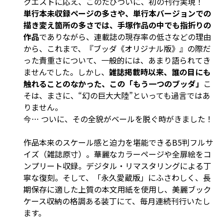
クエストに応え、このたびついに、初の刊行実現！
単行本未収録ページの多さや、単行本バージョンでの
描き変え箇所の多さでは、手塚作品の中でも指折りの
作品
でありながら、連載誌の現存率の低さなどの理由
から、これまで、『ブッダ《オリジナル版》』の際だ
った貴重さについて、一般的には、あまり語られてき
ませんでした。しかし、
雑誌掲載時以来、誰の目にも
触れることのなかった、この「もう一つのブッダ」
こ
そは、まさに、“幻の巨大大陸”といっても過言ではあ
りません。
今… ついに、その全貌がベールを脱ぐ時がきました！
作品本来のスケール感と迫力を堪能できるB5判フルサ
イズ（雑誌原寸）。華麗なカラーページや全扉絵をコ
ンプリート収録。デジタル・リマスタリングによる丁
寧な復刻。そして、「永久愛蔵版」にふさわしく、長
期保存に適した上質の本文用紙を使用し、美麗ブック
ケース収納の格調ある装丁にて、毎月連続刊行いたし
ます。