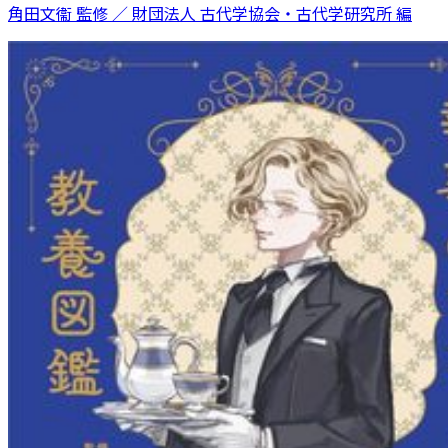
角田文衞 監修 ／ 財団法人 古代学協会・古代学研究所 編