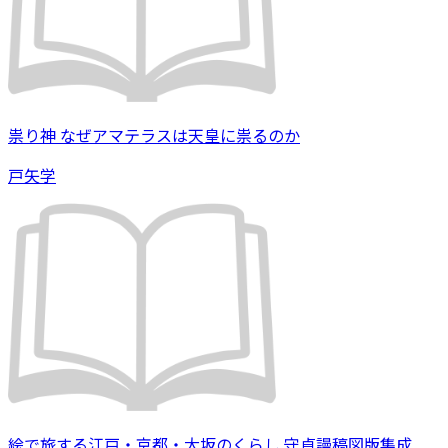
祟り神 なぜアマテラスは天皇に祟るのか
戸矢学
絵で旅する江戸・京都・大坂のくらし 守貞謾稿図版集成