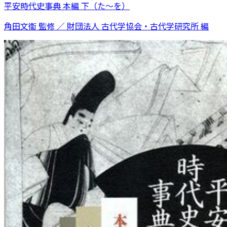
平安時代史事典 本編 下（た～を）
角田文衞 監修 ／ 財団法人 古代学協会・古代学研究所 編