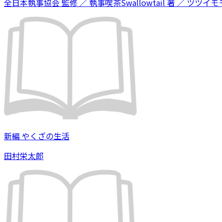
全日本執事協会 監修 ／ 執事喫茶Swallowtail 著 ／ ツツイモモ
新編 やくざの生活
田村栄太郎