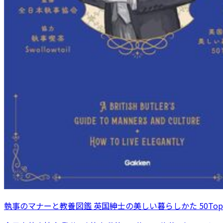
執事のマナーと教養図鑑 英国紳士の美しい暮らしかた 50Topi