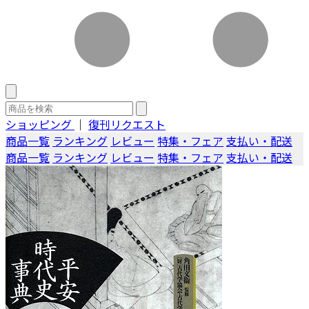
ショッピング
｜
復刊リクエスト
商品一覧
ランキング
レビュー
特集・フェア
支払い・配送
商品一覧
ランキング
レビュー
特集・フェア
支払い・配送