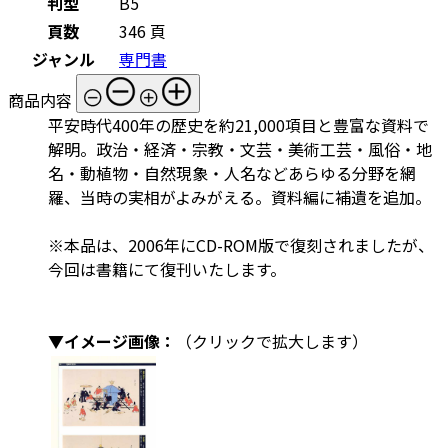
判型
B5
頁数
346 頁
ジャンル
専門書
商品内容
平安時代400年の歴史を約21,000項目と豊富な資料で
解明。政治・経済・宗教・文芸・美術工芸・風俗・地
名・動植物・自然現象・人名などあらゆる分野を網
羅、当時の実相がよみがえる。資料編に補遺を追加。
※本品は、2006年にCD-ROM版で復刻されましたが、
今回は書籍にて復刊いたします。
▼イメージ画像：
（クリックで拡大します）