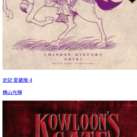
史記 愛蔵版 4
横山光輝