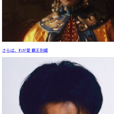
さらば、わが愛 覇王別姫