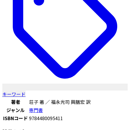
キーワード
著者
荘子 著 ／ 福永光司 興膳宏 訳
ジャンル
専門書
ISBNコード
9784480095411