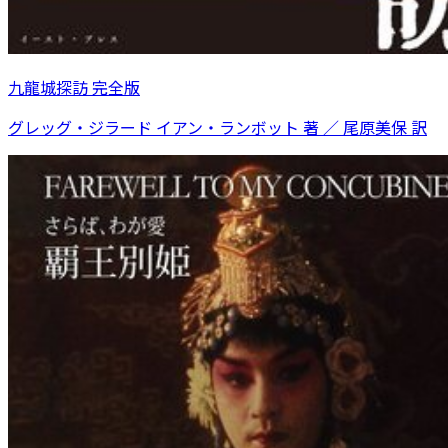
九龍城探訪 完全版
グレッグ・ジラード イアン・ランボット 著 ／ 尾原美保 訳