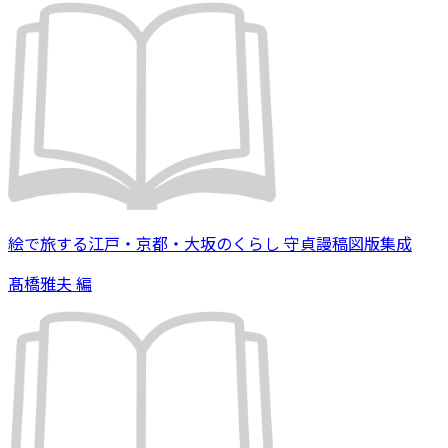
絵で旅する江戸・京都・大坂のくらし 守貞謾稿図版集成
髙橋雅夫 編