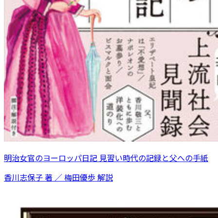
明治女官のヨーロッパ日記 見習い時代の記録と父への手紙
香川志保子 著 ／ 梅田優歩 解説