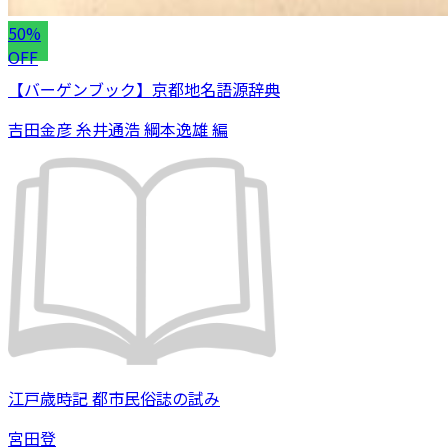
50%
OFF
【バーゲンブック】京都地名語源辞典
吉田金彦 糸井通浩 綱本逸雄 編
江戸歳時記 都市民俗誌の試み
宮田登