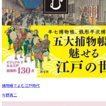
捕物帳でよむ江戸時代
今野真二