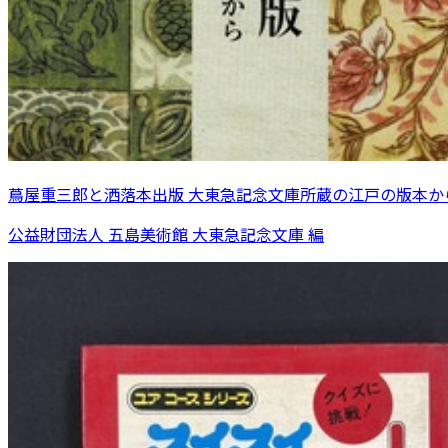
蔦屋重三郎と洒落本出版 大東急記念文庫所蔵の江戸の版本か
公益財団法人 五島美術館 大東急記念文庫 編