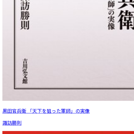
黒田官兵衛 「天下を狙った軍師」の実像
諏訪勝則