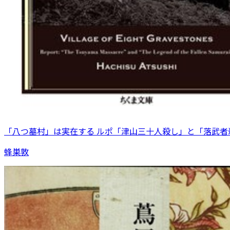
「八つ墓村」は実在する ルポ「津山三十人殺し」と「落武者
蜂巣敦