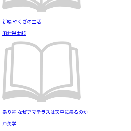
新編 やくざの生活
田村栄太郎
祟り神 なぜアマテラスは天皇に祟るのか
戸矢学