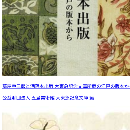
蔦屋重三郎と洒落本出版 大東急記念文庫所蔵の江戸の版本か
公益財団法人 五島美術館 大東急記念文庫 編