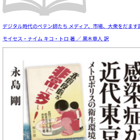
デジタル時代のペテン師たち メディア、市場、大衆をだます
モイセス・ナイム キコ・トロ 著 ／ 黒木章人 訳