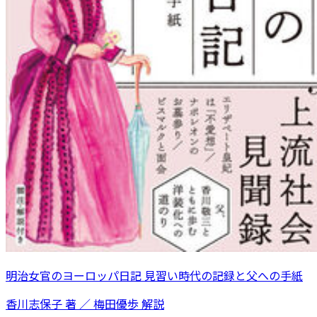
明治女官のヨーロッパ日記 見習い時代の記録と父への手紙
香川志保子 著 ／ 梅田優歩 解説