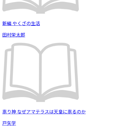
新編 やくざの生活
田村栄太郎
祟り神 なぜアマテラスは天皇に祟るのか
戸矢学