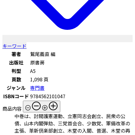
キーワード
著者
鷲尾義直 編
出版社
原書房
判型
A5
頁数
1,098 頁
ジャンル
専門書
ISBNコード
9784562101047
商品内容
中巻は、討閥護憲運動、立憲同志会創立、民衆の公
債、山本内閣弾劾、三党首会合、少数党、軍備改革の
主張、革新倶楽部創立、木堂の入閣、普選、木堂の再