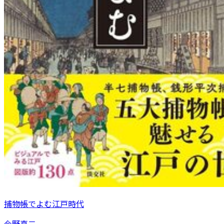
捕物帳でよむ江戸時代
今野真二