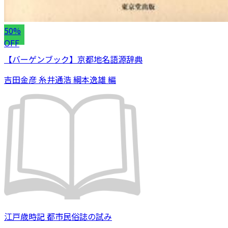
50%
OFF
【バーゲンブック】京都地名語源辞典
吉田金彦 糸井通浩 綱本逸雄 編
江戸歳時記 都市民俗誌の試み