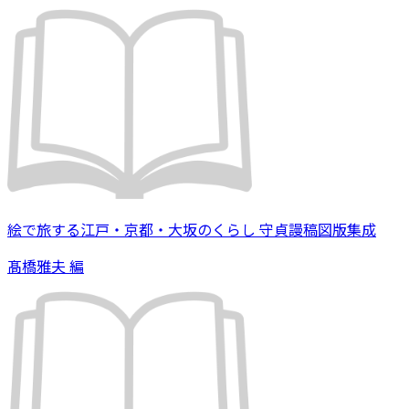
絵で旅する江戸・京都・大坂のくらし 守貞謾稿図版集成
髙橋雅夫 編