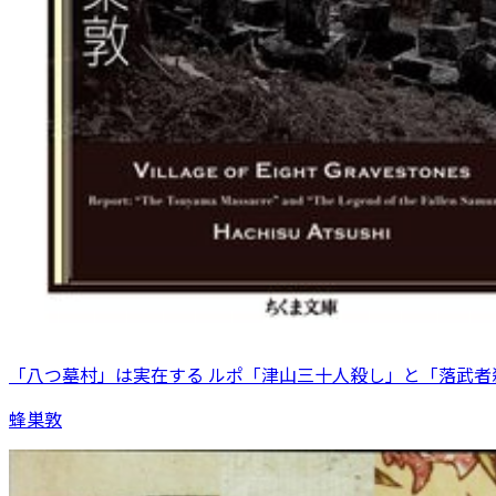
「八つ墓村」は実在する ルポ「津山三十人殺し」と「落武者
蜂巣敦