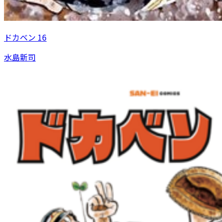
ドカベン 16
水島新司