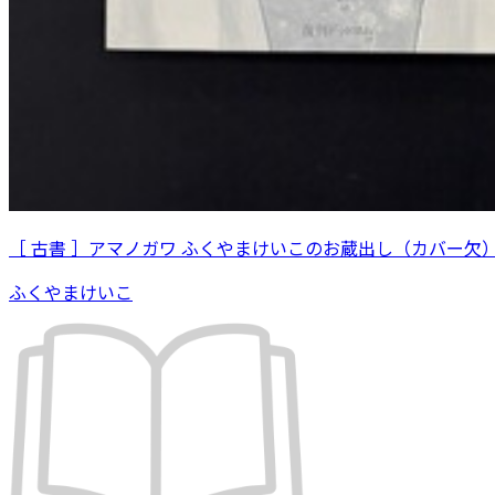
［ 古書 ］アマノガワ ふくやまけいこのお蔵出し（カバー欠
ふくやまけいこ