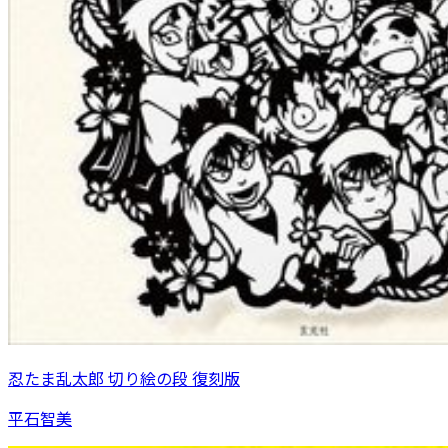
忍たま乱太郎 切り絵の段 復刻版
平石智美