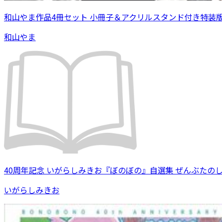
和山やま作品4冊セット 小冊子＆アクリルスタンド付き特装
和山やま
40周年記念 いがらしみきお『ぼのぼの』自選集 ぜんぶたの
いがらしみきお