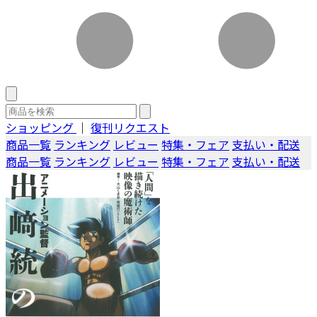
ショッピング
｜
復刊リクエスト
商品一覧
ランキング
レビュー
特集・フェア
支払い・配送
商品一覧
ランキング
レビュー
特集・フェア
支払い・配送