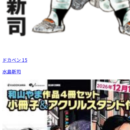
ドカベン 15
水島新司