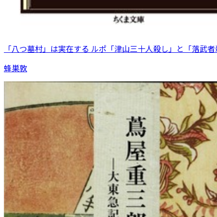
「八つ墓村」は実在する ルポ「津山三十人殺し」と「落武者
蜂巣敦