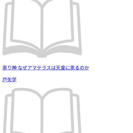
祟り神 なぜアマテラスは天皇に祟るのか
戸矢学