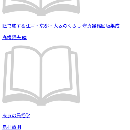
絵で旅する江戸・京都・大坂のくらし 守貞謾稿図版集成
髙橋雅夫 編
東京の民俗学
島村恭則