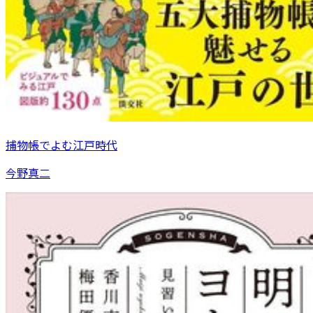
捕物帳でよむ江戸時代
今野真二