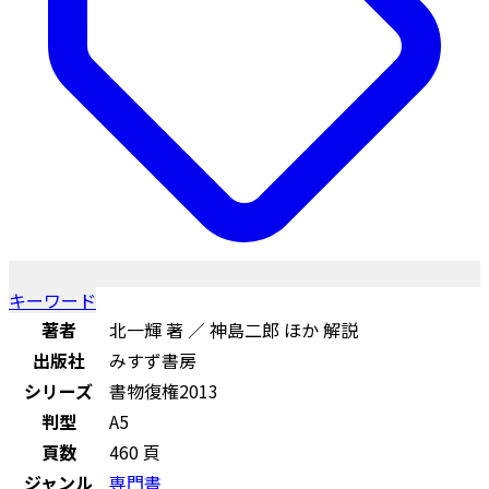
キーワード
著者
北一輝 著 ／ 神島二郎 ほか 解説
出版社
みすず書房
シリーズ
書物復権2013
判型
A5
頁数
460 頁
ジャンル
専門書