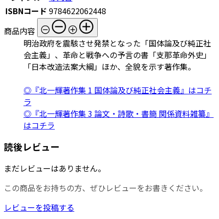
ISBNコード
9784622062448
商品内容
明治政府を震駭させ発禁となった「国体論及び純正社
会主義」、革命と戦争への予言の書「支那革命外史」
「日本改造法案大綱」ほか、全貌を示す著作集。
◎『北一輝著作集 1 国体論及び純正社会主義』はコチ
ラ
◎『北一輝著作集 3 論文・詩歌・書簡 関係資料雑纂』
はコチラ
読後レビュー
まだレビューはありません。
この商品をお持ちの方、ぜひレビューをお書きください。
レビューを投稿する