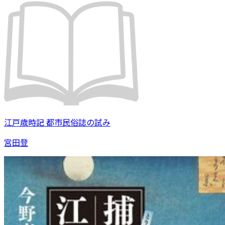
江戸歳時記 都市民俗誌の試み
宮田登