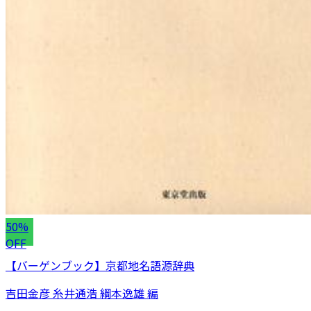
50%
OFF
【バーゲンブック】京都地名語源辞典
吉田金彦 糸井通浩 綱本逸雄 編