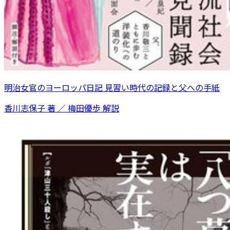
明治女官のヨーロッパ日記 見習い時代の記録と父への手紙
香川志保子 著 ／ 梅田優歩 解説