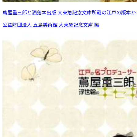
蔦屋重三郎と洒落本出版 大東急記念文庫所蔵の江戸の版本か
公益財団法人 五島美術館 大東急記念文庫 編