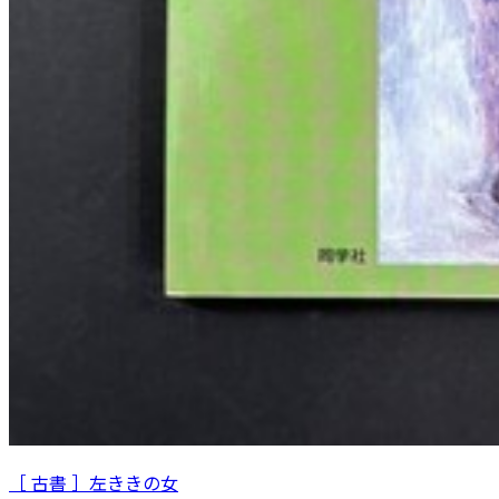
［ 古書 ］左ききの女