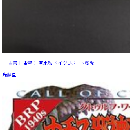
［ 古書 ］雷撃！ 潜水艦 ドイツUボート艦隊
光藤亘