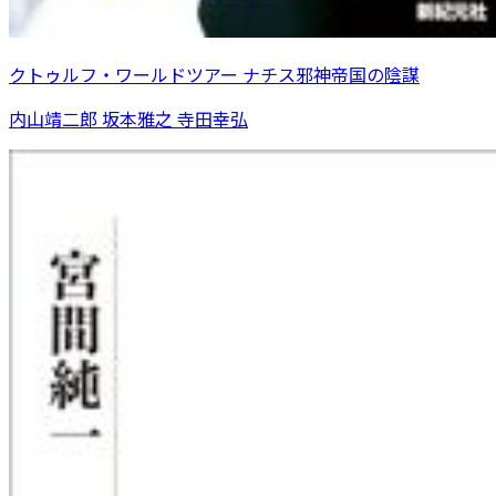
クトゥルフ・ワールドツアー ナチス邪神帝国の陰謀
内山靖二郎 坂本雅之 寺田幸弘