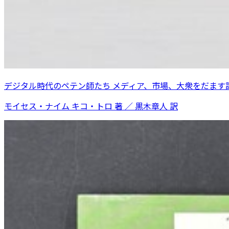
デジタル時代のペテン師たち メディア、市場、大衆をだます
モイセス・ナイム キコ・トロ 著 ／ 黒木章人 訳