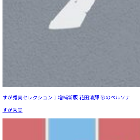
すが秀実セレクション 1 増補新版 花田清輝 砂のペルソナ
すが秀実