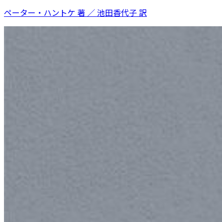
ペーター・ハントケ 著 ／ 池田香代子 訳