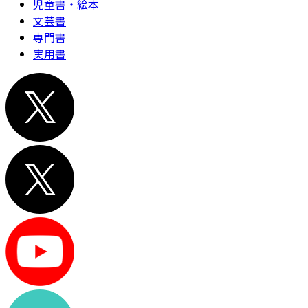
児童書・絵本
文芸書
専門書
実用書