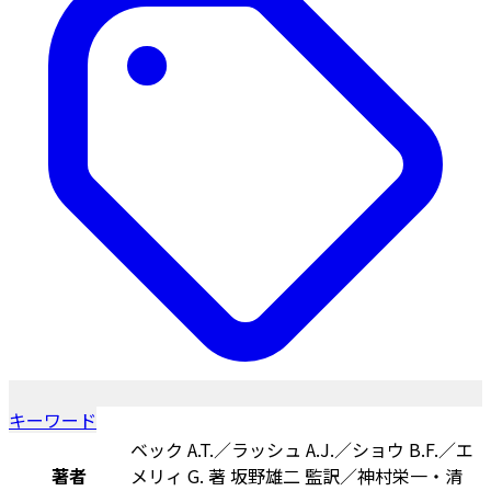
キーワード
ベック A.T.／ラッシュ A.J.／ショウ B.F.／エ
著者
メリィ G. 著 坂野雄二 監訳／神村栄一・清