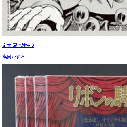
定本 漂流教室 2
楳図かずお