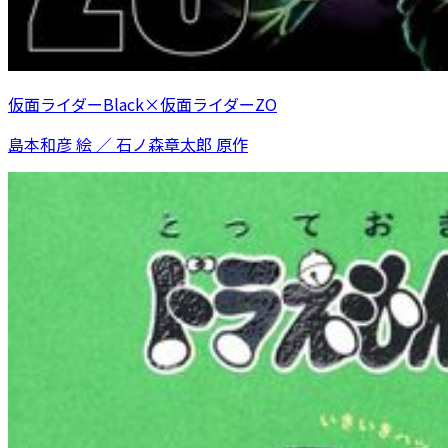
仮面ライダーBlack×仮面ライダーZO
島本和彦 絵 ／ 石ノ森章太郎 原作