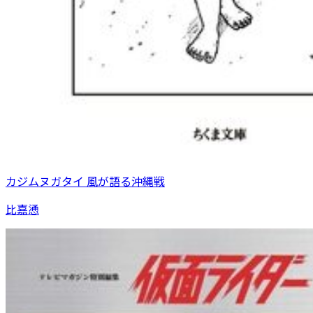
カジムヌガタイ 風が語る沖縄戦
比嘉慂