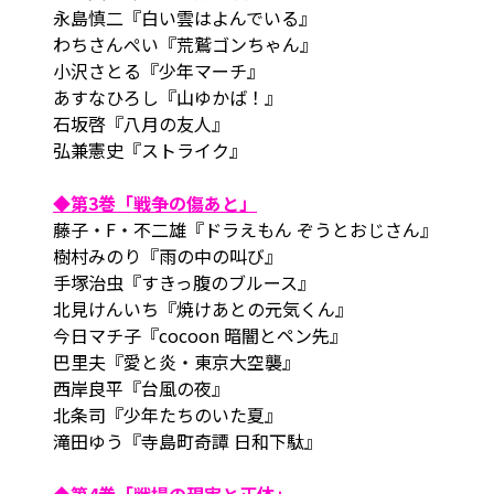
永島慎二『白い雲はよんでいる』
わちさんぺい『荒鷲ゴンちゃん』
小沢さとる『少年マーチ』
あすなひろし『山ゆかば！』
石坂啓『八月の友人』
弘兼憲史『ストライク』
◆第3巻「戦争の傷あと」
藤子・F・不二雄『ドラえもん ぞうとおじさん』
樹村みのり『雨の中の叫び』
手塚治虫『すきっ腹のブルース』
北見けんいち『焼けあとの元気くん』
今日マチ子『cocoon 暗闇とペン先』
巴里夫『愛と炎・東京大空襲』
西岸良平『台風の夜』
北条司『少年たちのいた夏』
滝田ゆう『寺島町奇譚 日和下駄』
◆第4巻「戦場の現実と正体」