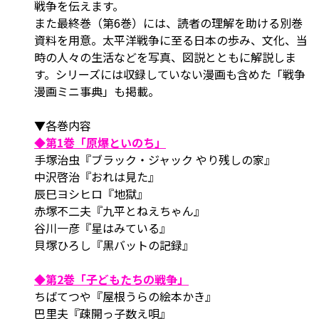
戦争を伝えます。
また最終巻（第6巻）には、読者の理解を助ける別巻
資料を用意。太平洋戦争に至る日本の歩み、文化、当
時の人々の生活などを写真、図説とともに解説しま
す。シリーズには収録していない漫画も含めた「戦争
漫画ミニ事典」も掲載。
▼各巻内容
◆第1巻「原爆といのち」
手塚治虫『ブラック・ジャック やり残しの家』
中沢啓治『おれは見た』
辰巳ヨシヒロ『地獄』
赤塚不二夫『九平とねえちゃん』
谷川一彦『星はみている』
貝塚ひろし『黒バットの記録』
◆第2巻「子どもたちの戦争」
ちばてつや『屋根うらの絵本かき』
巴里夫『疎開っ子数え唄』