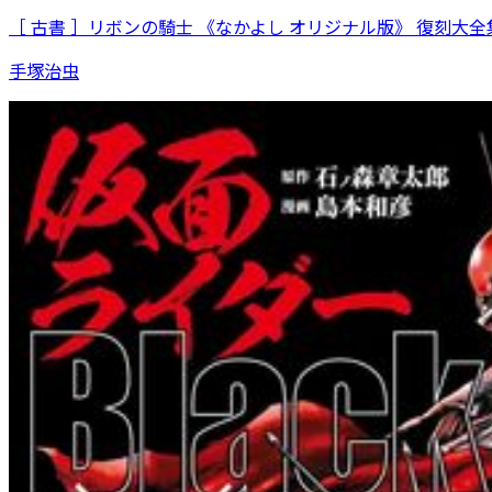
［ 古書 ］リボンの騎士 《なかよし オリジナル版》 復刻大全集
手塚治虫