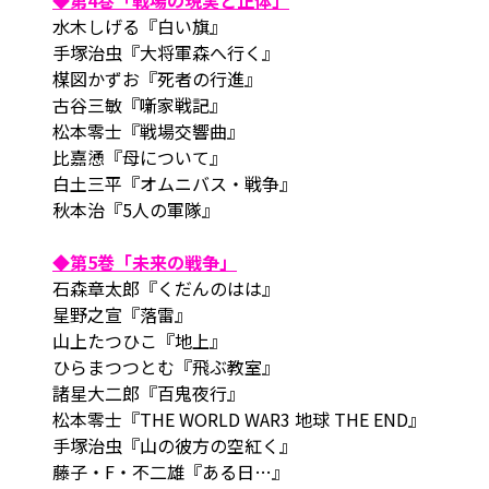
水木しげる『白い旗』
手塚治虫『大将軍森へ行く』
楳図かずお『死者の行進』
古谷三敏『噺家戦記』
松本零士『戦場交響曲』
比嘉慂『母について』
白土三平『オムニバス・戦争』
秋本治『5人の軍隊』
◆第5巻「未来の戦争」
石森章太郎『くだんのはは』
星野之宣『落雷』
山上たつひこ『地上』
ひらまつつとむ『飛ぶ教室』
諸星大二郎『百鬼夜行』
松本零士『THE WORLD WAR3 地球 THE END』
手塚治虫『山の彼方の空紅く』
藤子・F・不二雄『ある日…』