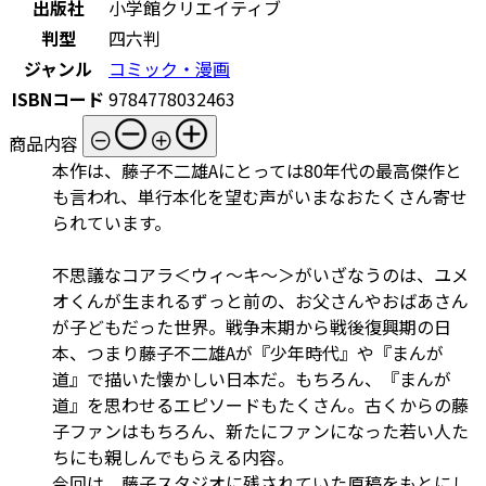
出版社
小学館クリエイティブ
判型
四六判
ジャンル
コミック・漫画
ISBNコード
9784778032463
商品内容
本作は、藤子不二雄Aにとっては80年代の最高傑作と
も言われ、単行本化を望む声がいまなおたくさん寄せ
られています。
不思議なコアラ＜ウィ～キ～＞がいざなうのは、ユメ
オくんが生まれるずっと前の、お父さんやおばあさん
が子どもだった世界。戦争末期から戦後復興期の日
本、つまり藤子不二雄Aが『少年時代』や『まんが
道』で描いた懐かしい日本だ。もちろん、『まんが
道』を思わせるエピソードもたくさん。古くからの藤
子ファンはもちろん、新たにファンになった若い人た
ちにも親しんでもらえる内容。
今回は、藤子スタジオに残されていた原稿をもとにし