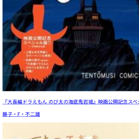
『大長編ドラえもん のび太の海底鬼岩城』映画公開記念スペ
藤子・F・不二雄