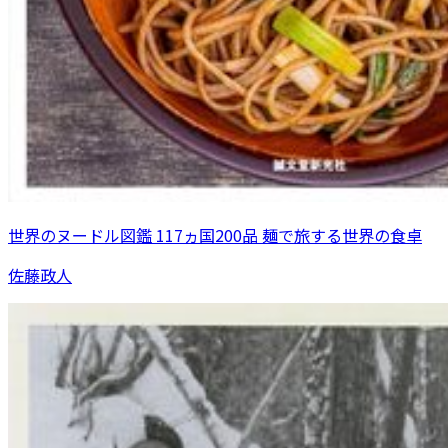
世界のヌードル図鑑 117ヵ国200品 麺で旅する世界の食卓
佐藤政人