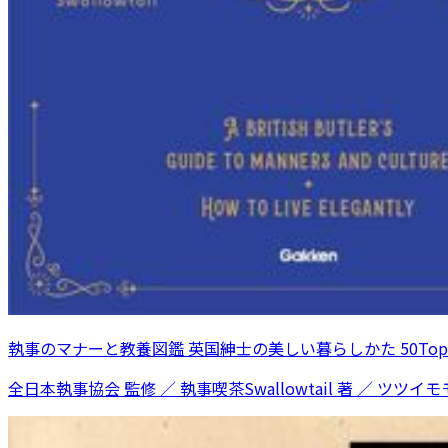
執事のマナーと教養図鑑 英国紳士の美しい暮らしかた 50Topi
全日本執事協会 監修 ／ 執事喫茶Swallowtail 著 ／ ツツイモモ