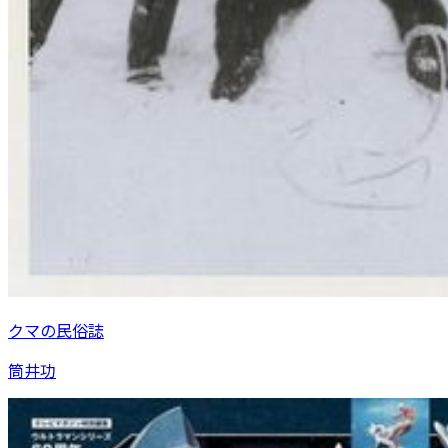
クマの民俗誌
筒井功