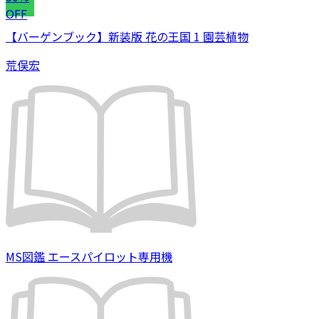
OFF
【バーゲンブック】新装版 花の王国 1 園芸植物
荒俣宏
MS図鑑 エースパイロット専用機