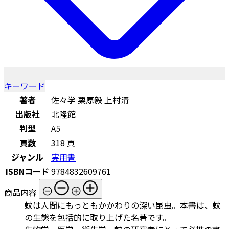
キーワード
著者
佐々学 栗原毅 上村清
出版社
北隆館
判型
A5
頁数
318 頁
ジャンル
実用書
ISBNコード
9784832609761
商品内容
蚊は人間にもっともかかわりの深い昆虫。本書は、蚊
の生態を包括的に取り上げた名著です。