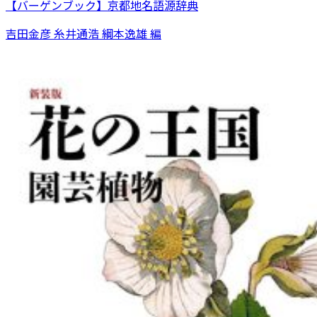
【バーゲンブック】京都地名語源辞典
吉田金彦 糸井通浩 綱本逸雄 編