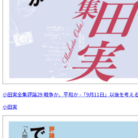
小田実全集評論29 戦争か、平和か -「9月11日」以後を考え
小田実