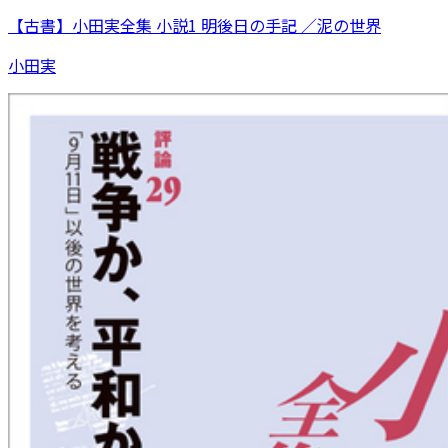
【古書】小田実全集 小説1 明後日の手記 ／泥の世界
小田実