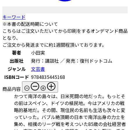
キーワード
※本書の配送時期について
こちらはご注文いただいてから印刷をするオンデマンド商品
となり、
ご注文から発送までに約1週間程頂いております。
著者
小田実
出版社
発行：講談社 ／ 発売：復刊ドットコム
ジャンル
文芸書
ISBNコード
9784835445168
商品内容
かつて南洋の島々は、日米死闘の地だった。もっとそ
の前はスペイン、ドイツの植民地。今はアメリカの戦
略的基地だ。その間、現住民の名前も生活も次々と変
っていった。バブル絶頂期の日本で南洋出身の力士を
集め、相撲のリーグ戦を考えついた85歳の会社経営者