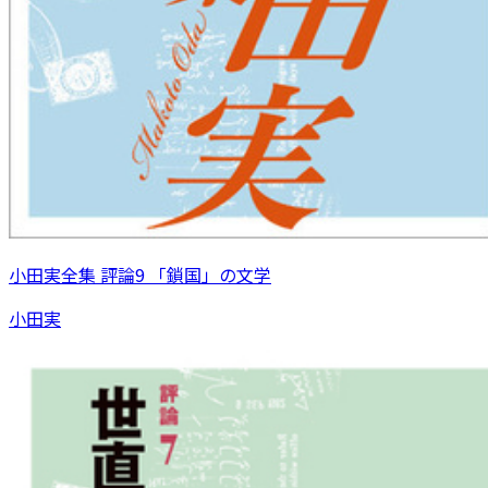
小田実全集 評論9 「鎖国」の文学
小田実