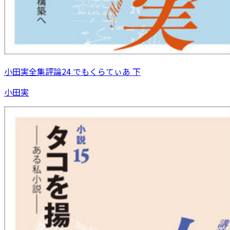
小田実全集評論24 でもくらてぃあ 下
小田実