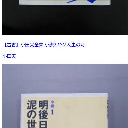
【古書】小田実全集 小説2 わが人生の時
小田実