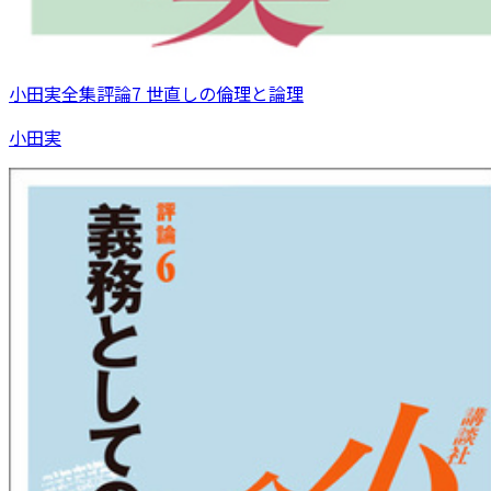
小田実全集評論7 世直しの倫理と論理
小田実