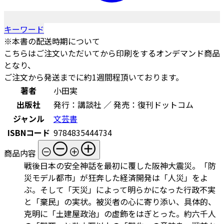
キーワード
※本書の配送時期について
こちらはご注文いただいてから印刷をするオンデマンド商品
となり、
ご注文から発送までに約1週間程頂いております。
著者
小田実
出版社
発行：講談社 ／ 発売：復刊ドットコム
ジャンル
文芸書
ISBNコード
9784835444734
商品内容
戦後日本の安全神話を最初に覆した阪神大震災。「防
災モデル都市」が狂奔した経済開発は「人災」をよ
ぶ。そして「天災」によって明らかになった行政不実
と「棄民」の実状。被災者の心に寄り添い、具体的、
克明に「土建屋政治」の虚飾をはぎとった。約六千人