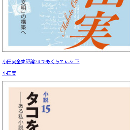
小田実全集評論24 でもくらてぃあ 下
小田実