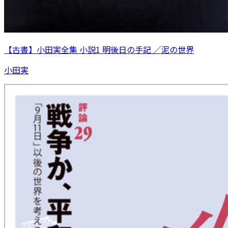
【古書】小田実全集 小説1 明後日の手記 ／泥の世界
小田実