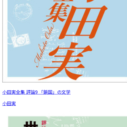
小田実全集 評論9 「鎖国」の文学
小田実