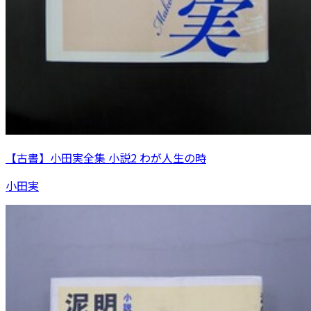
【古書】小田実全集 小説2 わが人生の時
小田実