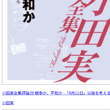
小田実全集評論29 戦争か、平和か -「9月11日」以後を考え
小田実