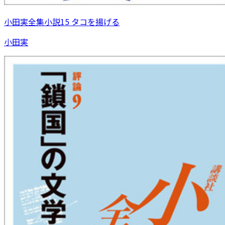
小田実全集小説15 タコを揚げる
小田実