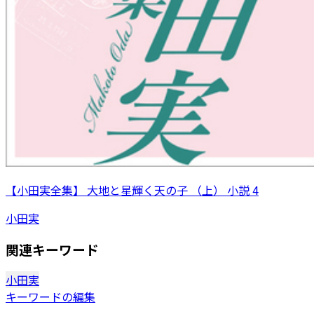
【小田実全集】 大地と星輝く天の子 （上） 小説 4
小田実
関連キーワード
小田実
キーワードの編集