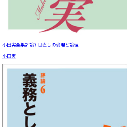
小田実全集評論7 世直しの倫理と論理
小田実