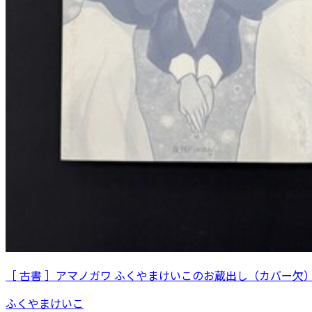
［ 古書 ］アマノガワ ふくやまけいこのお蔵出し（カバー欠
ふくやまけいこ