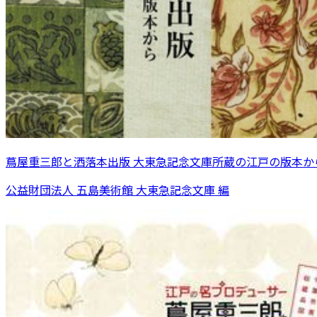
蔦屋重三郎と洒落本出版 大東急記念文庫所蔵の江戸の版本か
公益財団法人 五島美術館 大東急記念文庫 編