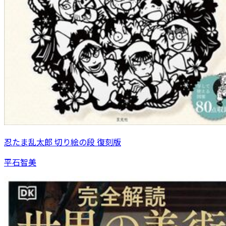
忍たま乱太郎 切り絵の段 復刻版
平石智美