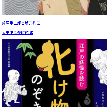
蔦屋重三郎と版元列伝
太田記念美術館 編