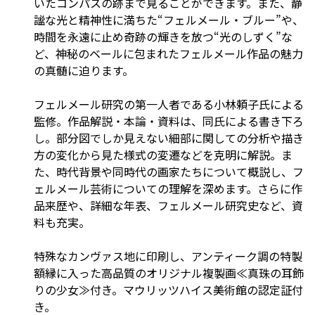
いたコンパスの跡まで見ることができます。また、静
謐な光と精神性に満ちた“フェルメール・ブルー”や、
時間を永遠に止め奇跡の輝きを放つ“光のしずく”な
ど、神秘のベールに包まれたフェルメール作品の魅力
の真髄に迫ります。
フェルメール研究の第一人者である小林頼子氏による
監修。作品解説・本論・資料は、同氏による書き下ろ
し。部分図でしか見えない細部に関しての分析や描き
方の変化から見た様式の変遷などを克明に解説。ま
た、時代背景や同時代の画家たちについて概説し、フ
ェルメール芸術についての理解を深めます。さらに作
品来歴や、詳細な年表、フェルメール研究史など、資
料も充実。
特殊なカンヴァス地に印刷し、アンティーク調の特製
額縁に入った高品質のオリジナル複製画≪真珠の耳飾
りの少女≫付き。マウリッツハイス美術館の認定証付
き。