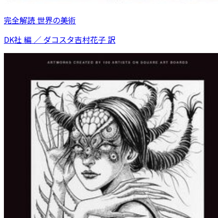
完全解読 世界の美術
DK社 編 ／ ダコスタ吉村花子 訳