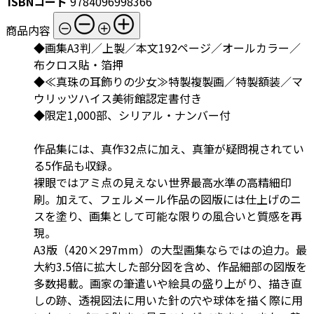
ISBNコード
9784096998366
商品内容
◆画集A3判／上製／本文192ページ／オールカラー／
布クロス貼・箔押
◆≪真珠の耳飾りの少女≫特製複製画／特製額装／マ
ウリッツハイス美術館認定書付き
◆限定1,000部、シリアル・ナンバー付
作品集には、真作32点に加え、真筆が疑問視されてい
る5作品も収録。
裸眼ではアミ点の見えない世界最高水準の高精細印
刷。加えて、フェルメール作品の図版には仕上げのニ
スを塗り、画集として可能な限りの風合いと質感を再
現。
A3版（420×297mm）の大型画集ならではの迫力。最
大約3.5倍に拡大した部分図を含め、作品細部の図版を
多数掲載。画家の筆遣いや絵具の盛り上がり、描き直
しの跡、透視図法に用いた針の穴や球体を描く際に用