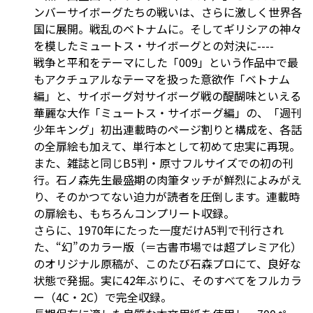
ンバーサイボーグたちの戦いは、さらに激しく世界各
国に展開。戦乱のベトナムに。そしてギリシアの神々
を模したミュートス・サイボーグとの対決に----
戦争と平和をテーマにした「009」という作品中で最
もアクチュアルなテーマを扱った意欲作「ベトナム
編」と、サイボーグ対サイボーグ戦の醍醐味といえる
華麗な大作「ミュートス・サイボーグ編」の、「週刊
少年キング」初出連載時のページ割りと構成を、各話
の全扉絵も加えて、単行本として初めて忠実に再現。
また、雑誌と同じB5判・原寸フルサイズでの初の刊
行。石ノ森先生最盛期の肉筆タッチが鮮烈によみがえ
り、そのかつてない迫力が読者を圧倒します。連載時
の扉絵も、もちろんコンプリート収録。
さらに、1970年にたった一度だけA5判で刊行され
た、“幻”のカラー版（＝古書市場では超プレミア化）
のオリジナル原稿が、このたび石森プロにて、良好な
状態で発掘。実に42年ぶりに、そのすべてをフルカラ
ー（4C・2C）で完全収録。