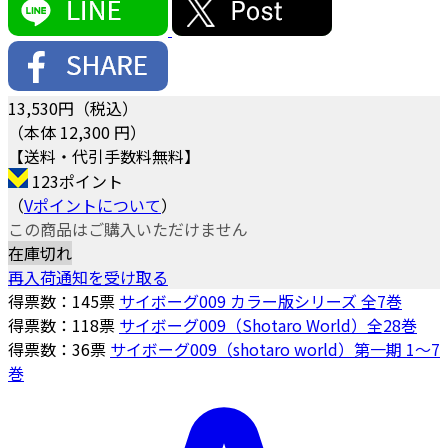
13,530
円（税込）
（本体 12,300 円）
【送料・代引手数料無料】
123ポイント
（
Vポイントについて
）
この商品はご購入いただけません
在庫切れ
再入荷通知を受け取る
得票数：
145
票
サイボーグ009 カラー版シリーズ 全7巻
得票数：
118
票
サイボーグ009（Shotaro World）全28巻
得票数：
36
票
サイボーグ009（shotaro world）第一期 1～7
巻