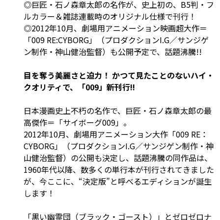
◎巨匠・石ノ森章太郎の名作が、史上初の、B5判・フ
ルカラー＆雑誌連載時のオリジナル仕様で刊行！
◎2012年10月、劇場用アニメーション映画超大作＝
「009 RE:CYBORG」（プロダクションI.G／サンジゲ
ン制作・神山健治監督）も公開予定で、話題沸騰!!
目を奪う美麗さと迫力！ かつて見たことのないハイ・
クオリティで、「009」新刊行!!
日本漫画史上不朽の名作で、巨匠・石ノ森章太郎の最
高傑作＝「サイボーグ009」。
2012年10月、劇場用アニメーション大作「009 RE：
CYBORG」（プロダクションI.G／サンジゲン制作・神
山健治監督）の公開も決定し、話題沸騰の同作品は、
1960年代以降、数多くの単行本が刊行されてきました
が、今ここに、“決定版”と呼べるエディションが誕生
します！
「黒い幽霊団（ブラック・ゴースト）」とゼロゼロナ