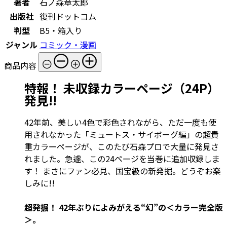
著者
石ノ森章太郎
出版社
復刊ドットコム
判型
B5・箱入り
ジャンル
コミック・漫画
商品内容
特報！ 未収録カラーページ（24P）
発見!!
42年前、美しい4色で彩色されながら、ただ一度も使
用されなかった「ミュートス・サイボーグ編」の超貴
重カラーページが、このたび石森プロで大量に発見さ
れました。急遽、この24ページを当巻に追加収録しま
す！ まさにファン必見、国宝級の新発掘。どうぞお楽
しみに!!
超発掘！ 42年ぶりによみがえる“幻”の＜カラー完全版
＞。