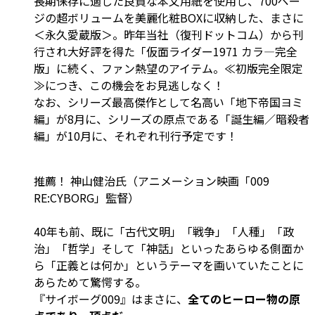
長期保存に適した良質な本文用紙を使用し、700ペー
ジの超ボリュームを美麗化粧BOXに収納した、まさに
＜永久愛蔵版＞。昨年当社（復刊ドットコム）から刊
行され大好評を得た「仮面ライダー1971 カラ―完全
版」に続く、ファン熱望のアイテム。≪初版完全限定
≫につき、この機会をお見逃しなく！
なお、シリーズ最高傑作として名高い「地下帝国ヨミ
編」が8月に、シリーズの原点である「誕生編／暗殺者
編」が10月に、それぞれ刊行予定です！
推薦！ 神山健治氏（アニメーション映画「009
RE:CYBORG」監督）
40年も前、既に「古代文明」「戦争」「人種」「政
治」「哲学」そして「神話」といったあらゆる側面か
ら「正義とは何か」というテーマを画いていたことに
あらためて驚愕する。
『サイボーグ009』はまさに、
全てのヒーロー物の原