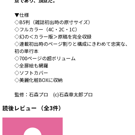
点であり、頂点だ。
▼仕様
◇B5判（雑誌初出時の原寸サイズ）
◇フルカラー（4C・2C・1C）
◇幻の＜カラー版＞原稿を完全収録
◇連載初出時のページ割りと構成にきわめて忠実な、
初の単行本
◇700ページの超ボリューム
◇全扉絵も網羅
◇ソフトカバー
◇美麗化粧BOXに収納
監修：石森プロ (c)石森章太郎プロ
読後レビュー
（全3件）