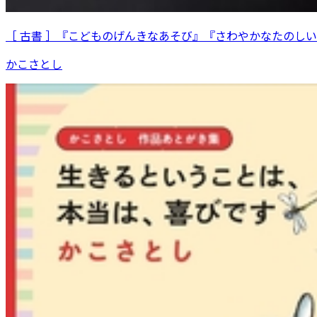
［ 古書 ］『こどものげんきなあそび』『さわやかなたのし
かこさとし