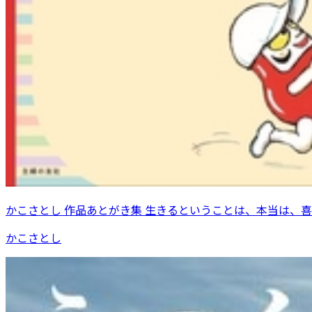
かこさとし 作品あとがき集 生きるということは、本当は、
かこさとし