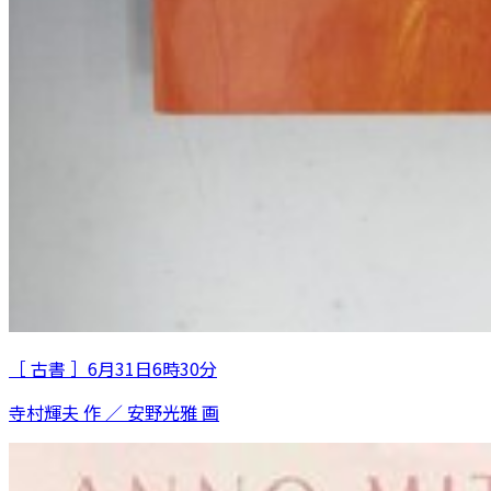
［ 古書 ］6月31日6時30分
寺村輝夫 作 ／ 安野光雅 画