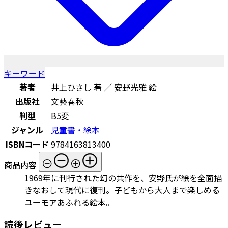
キーワード
著者
井上ひさし 著 ／ 安野光雅 絵
出版社
文藝春秋
判型
B5変
ジャンル
児童書・絵本
ISBNコード
9784163813400
商品内容
1969年に刊行された幻の共作を、安野氏が絵を全面描
きなおして現代に復刊。子どもから大人まで楽しめる
ユーモアあふれる絵本。
読後レビュー