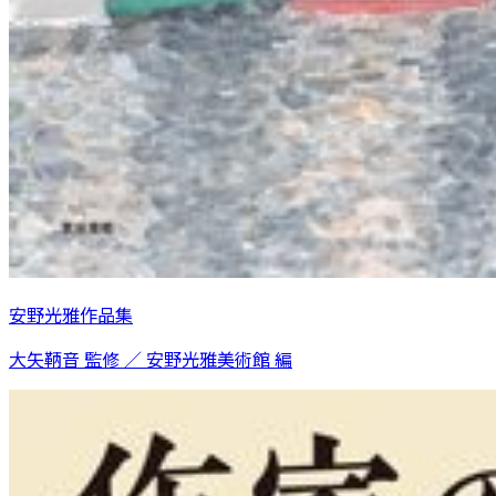
安野光雅作品集
大矢鞆音 監修 ／ 安野光雅美術館 編