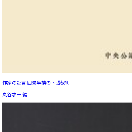
作家の証言 四畳半襖の下張裁判
丸谷才一 編