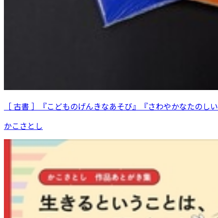
［ 古書 ］『こどものげんきなあそび』『さわやかなたのし
かこさとし