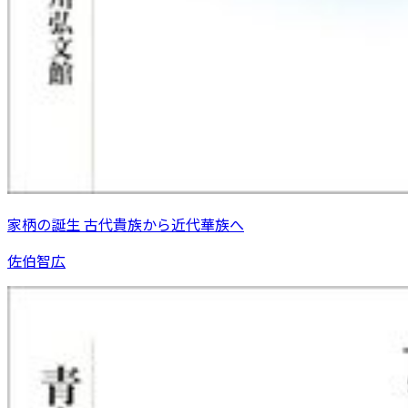
家柄の誕生 古代貴族から近代華族へ
佐伯智広