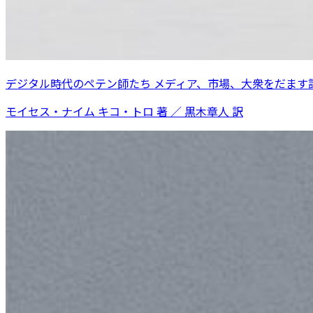
デジタル時代のペテン師たち メディア、市場、大衆をだます
モイセス・ナイム キコ・トロ 著 ／ 黒木章人 訳