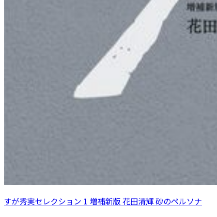
すが秀実セレクション 1 増補新版 花田清輝 砂のペルソナ