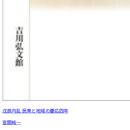
戊辰内乱 民衆と地域の慶応四年
宮間純一