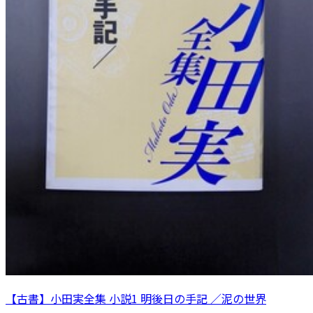
【古書】小田実全集 小説1 明後日の手記 ／泥の世界