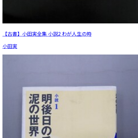
【古書】小田実全集 小説2 わが人生の時
小田実