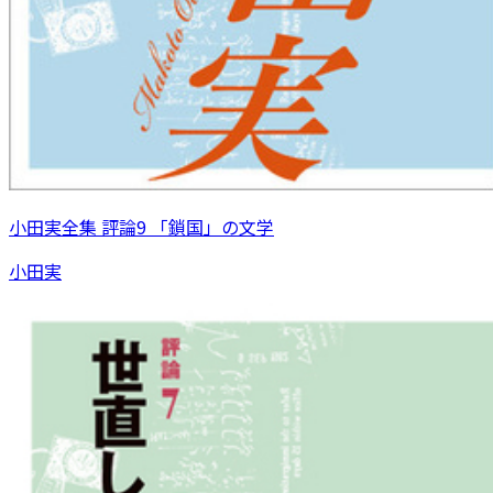
小田実全集 評論9 「鎖国」の文学
小田実