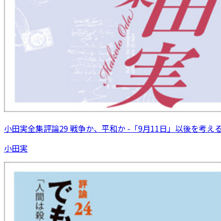
小田実全集評論29 戦争か、平和か -「9月11日」以後を考え
小田実