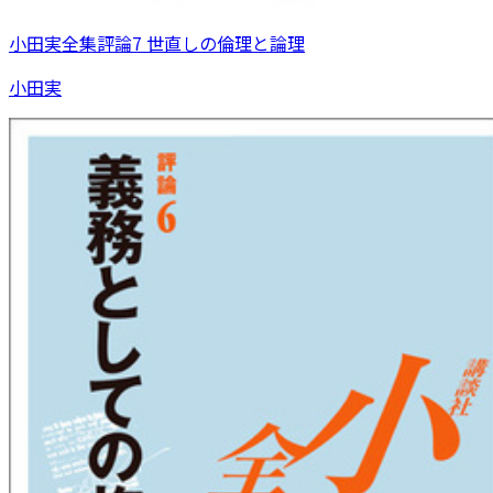
小田実全集評論7 世直しの倫理と論理
小田実