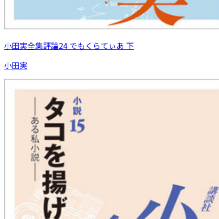
小田実全集評論24 でもくらてぃあ 下
小田実