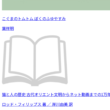
こぐまのトムトム ぼくのふゆやすみ
葉祥明
猫と人の歴史 古代オリエント文明からネット動画までの1万
ロッド・フィリップス 著 ／ 岸川由美 訳