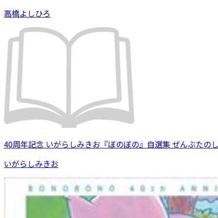
高橋よしひろ
40周年記念 いがらしみきお『ぼのぼの』自選集 ぜんぶたの
いがらしみきお