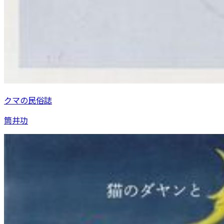
クマの民俗誌
筒井功