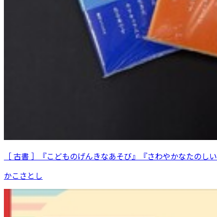
［ 古書 ］『こどものげんきなあそび』『さわやかなたのし
かこさとし