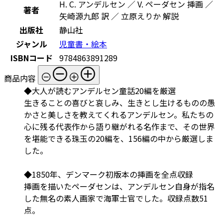
H. C. アンデルセン ／ V. ペーダセン 挿画 ／
著者
矢崎源九郎 訳 ／ 立原えりか 解説
出版社
静山社
ジャンル
児童書・絵本
ISBNコード
9784863891289
商品内容
◆大人が読むアンデルセン童話20編を厳選
生きることの喜びと哀しみ、生きとし生けるものの愚
かさと美しさを教えてくれるアンデルセン。私たちの
心に残る代表作から語り継がれる名作まで、その世界
を堪能できる珠玉の20編を、156編の中から厳選しま
した。
◆1850年、デンマーク初版本の挿画を全点収録
挿画を描いたペーダセンは、アンデルセン自身が指名
した無名の素人画家で海軍士官でした。収録点数51
点。