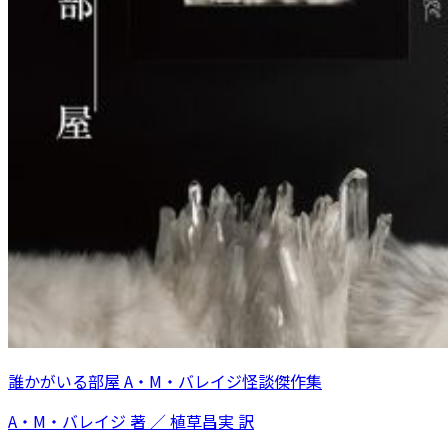
誰かがいる部屋 A・M・バレイジ怪談傑作集
A・M・バレイジ 著 ／ 植草昌実 訳