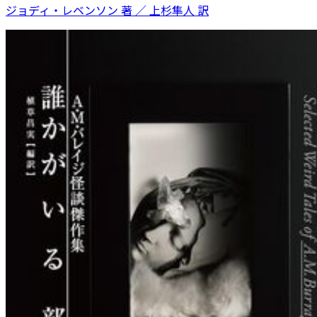
ジョディ・レベンソン 著 ／ 上杉隼人 訳