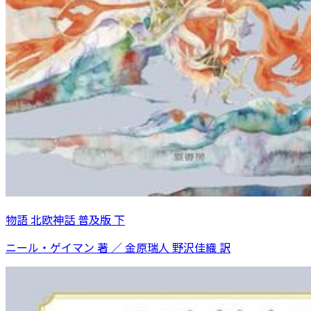
物語 北欧神話 普及版 下
ニール・ゲイマン 著 ／ 金原瑞人 野沢佳織 訳