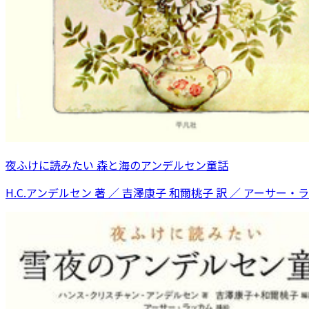
夜ふけに読みたい 森と海のアンデルセン童話
H.C.アンデルセン 著 ／ 吉澤康子 和爾桃子 訳 ／ アーサー・