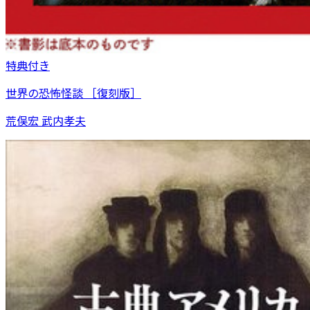
特典付き
世界の恐怖怪談 ［復刻版］
荒俣宏 武内孝夫