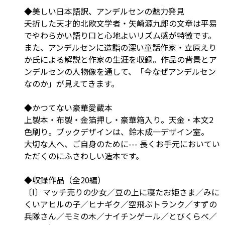
◆美しい日本語訳、アンデルセンの魅力発見
夭折した天才的北欧文学者・矢崎源九郎の文章は平易
でやわらかい語り口と心地よいリズム感が特徴です。
また、アンデルセンに造詣の深い童話作家・立原えり
か氏による解説と作家の生涯を収録。作品の背景とア
ンデルセンの人物像を通して、「今なぜアンデルセン
なのか」が見えてきます。
◆かつてない豪華愛蔵本
上製本・布製・金箔押し・豪華箱入り。天金・本文2
色刷り。ブックデザインは、鈴木成一デザイン室。
大切な人へ、ご自身のために--- 長くお手元においてい
ただくのにふさわしい造本です。
◆収録作品（全20編）
〔I〕マッチ売りの少女／豆の上に寝たお姫さま／みに
くいアヒルの子／ヒナギク／空飛ぶトランク／すずの
兵隊さん／モミの木／ナイチンゲール／とびくらべ／