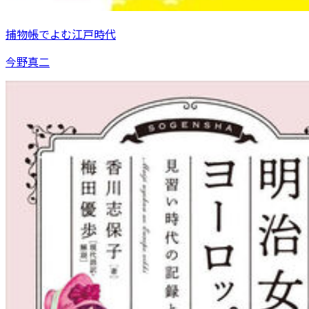
捕物帳でよむ江戸時代
今野真二