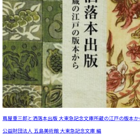
蔦屋重三郎と洒落本出版 大東急記念文庫所蔵の江戸の版本か
公益財団法人 五島美術館 大東急記念文庫 編