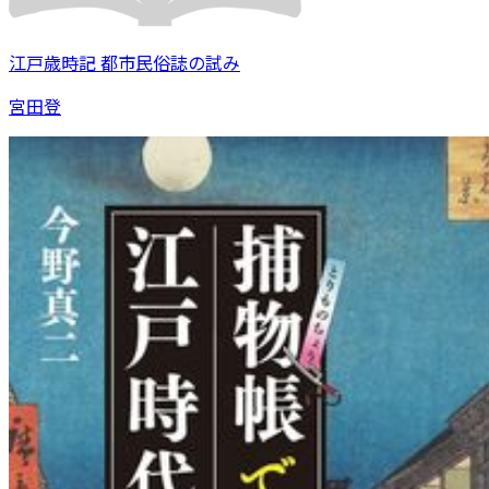
江戸歳時記 都市民俗誌の試み
宮田登