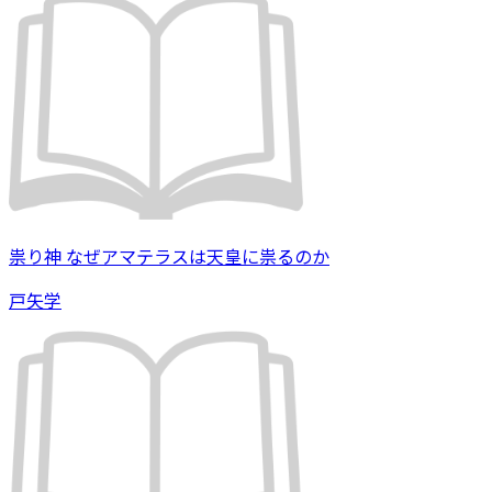
祟り神 なぜアマテラスは天皇に祟るのか
戸矢学