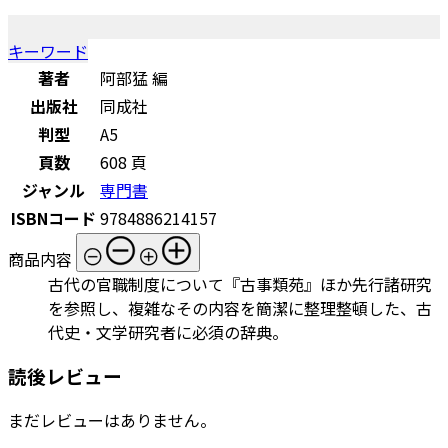
キーワード
著者
阿部猛 編
出版社
同成社
判型
A5
頁数
608 頁
ジャンル
専門書
ISBNコード
9784886214157
商品内容
古代の官職制度について『古事類苑』ほか先行諸研究
を参照し、複雑なその内容を簡潔に整理整頓した、古
代史・文学研究者に必須の辞典。
読後レビュー
まだレビューはありません。