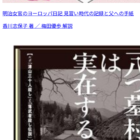
明治女官のヨーロッパ日記 見習い時代の記録と父への手紙
香川志保子 著 ／ 梅田優歩 解説