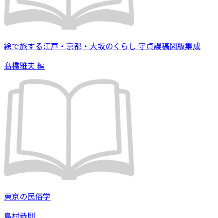
絵で旅する江戸・京都・大坂のくらし 守貞謾稿図版集成
髙橋雅夫 編
東京の民俗学
島村恭則