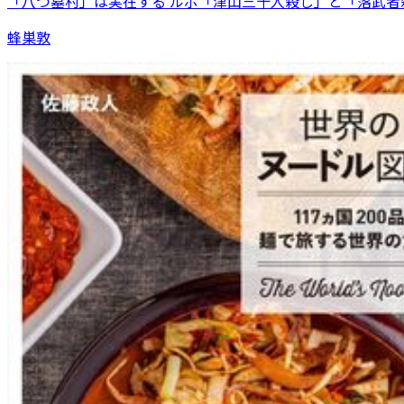
「八つ墓村」は実在する ルポ「津山三十人殺し」と「落武者
蜂巣敦