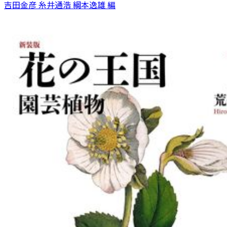
吉田金彦 糸井通浩 綱本逸雄 編