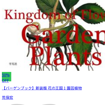
50%
OFF
【バーゲンブック】新装版 花の王国 1 園芸植物
荒俣宏