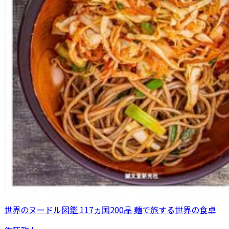
世界のヌードル図鑑 117ヵ国200品 麺で旅する世界の食卓