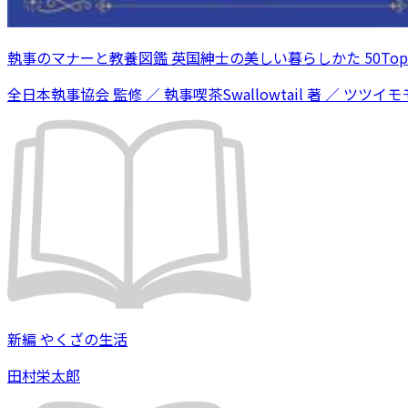
執事のマナーと教養図鑑 英国紳士の美しい暮らしかた 50Topi
全日本執事協会 監修 ／ 執事喫茶Swallowtail 著 ／ ツツイモモ
新編 やくざの生活
田村栄太郎