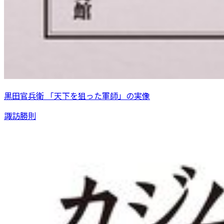
黒田官兵衛 「天下を狙った軍師」の実像
諏訪勝則