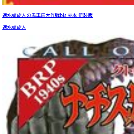
速水螺旋人の馬車馬大作戦bis 赤本 新装版
速水螺旋人