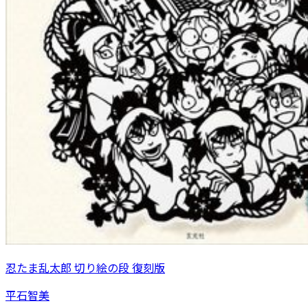
忍たま乱太郎 切り絵の段 復刻版
平石智美