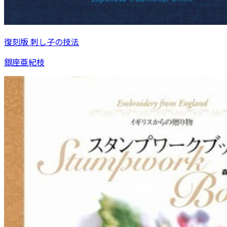
復刻版 刺し子の技法
銀座亜紀枝