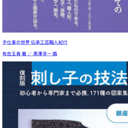
手仕事の世界 伝承工芸職人紀行
有吉玉青 著 ／ 黒澤淳一 画