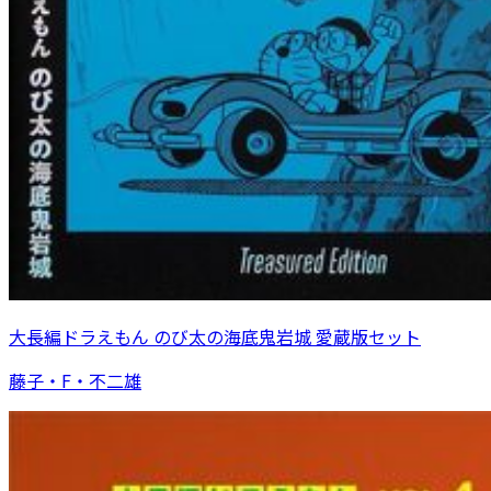
大長編ドラえもん のび太の海底鬼岩城 愛蔵版セット
藤子・F・不二雄