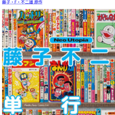
藤子・F・不二雄 原作