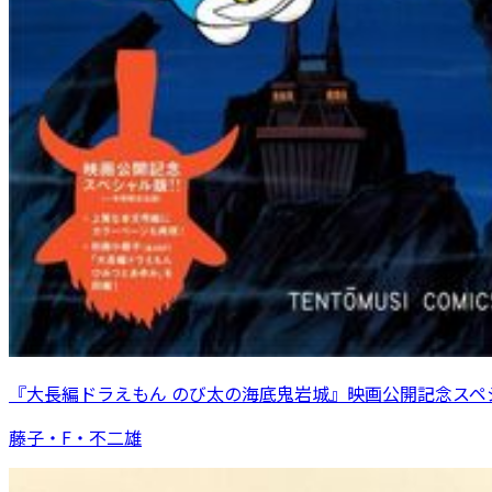
『大長編ドラえもん のび太の海底鬼岩城』映画公開記念スペ
藤子・F・不二雄