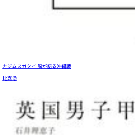
カジムヌガタイ 風が語る沖縄戦
比嘉慂