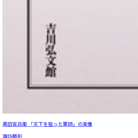
黒田官兵衛 「天下を狙った軍師」の実像
諏訪勝則