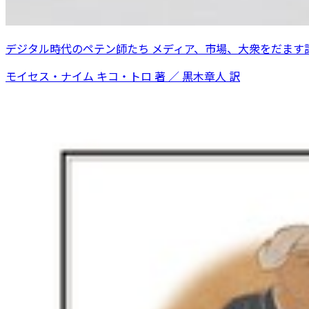
デジタル時代のペテン師たち メディア、市場、大衆をだます
モイセス・ナイム キコ・トロ 著 ／ 黒木章人 訳