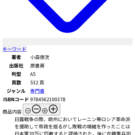
キーワード
著者
小森徳次
出版社
原書房
判型
A5
頁数
532 頁
ジャンル
専門書
ISBNコード
9784562100378
商品内容
日露戦争の際、欧州においてレーニン等ロシア革命派
を援助して帝政を揺るがし敗戦の端緒を作ったことは
日本軍20万に匹敵すると評価された。後に在韓憲兵司