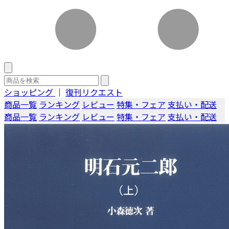
ショッピング
｜
復刊リクエスト
商品一覧
ランキング
レビュー
特集・フェア
支払い・配送
商品一覧
ランキング
レビュー
特集・フェア
支払い・配送