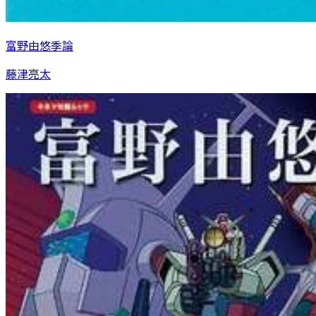
富野由悠季論
藤津亮太