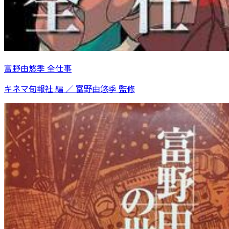
富野由悠季 全仕事
キネマ旬報社 編 ／ 富野由悠季 監修