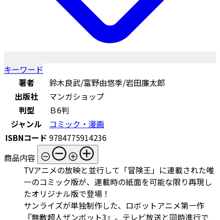
キーワード
著者
鈴木良武/富野由悠季/岩田廉太郎
出版社
マンガショップ
判型
Ｂ6判
ジャンル
コミック・漫画
ISBNコード
9784775914236
商品内容
TVアニメの放映と並行して「冒険王」に連載された唯
一のコミック版が、連載時の紙面を可能な限り再現し
たオリジナル版で登場！
サンライズが単独制作した、ロボットアニメ第一作
『無敵超人ザンボット3』。テレビ放送と同時進行で