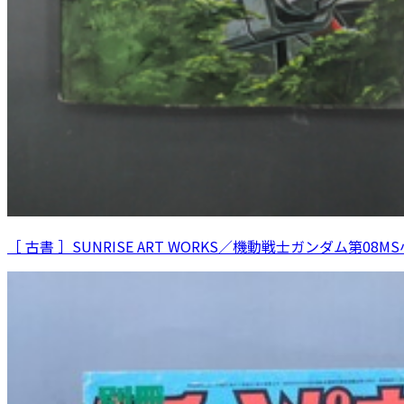
［ 古書 ］SUNRISE ART WORKS／機動戦士ガンダム第08M