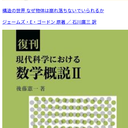
構造の世界 なぜ物体は崩れ落ちないでいられるか
ジェームズ・E・ゴードン 原著 ／ 石川廣三 訳