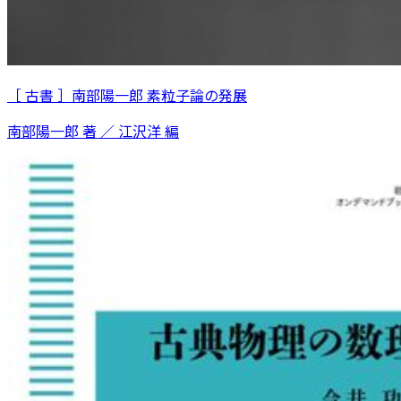
［ 古書 ］南部陽一郎 素粒子論の発展
南部陽一郎 著 ／ 江沢洋 編