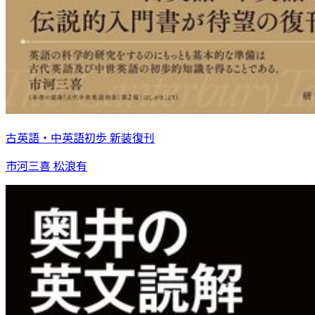
古英語・中英語初歩 新装復刊
市河三喜 松浪有