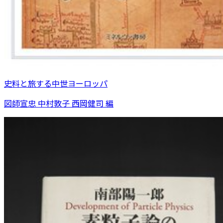
史料と旅する中世ヨーロッパ
図師宣忠 中村敦子 西岡健司 編