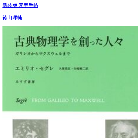
新装版 梵字手帖
徳山暉純