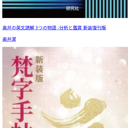
奥井の英文読解 3つの物語 -分析と鑑賞 新装復刊版
奥井潔