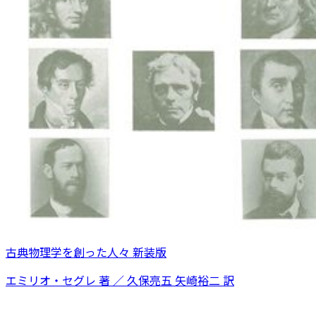
古典物理学を創った人々 新装版
エミリオ・セグレ 著 ／ 久保亮五 矢崎裕二 訳