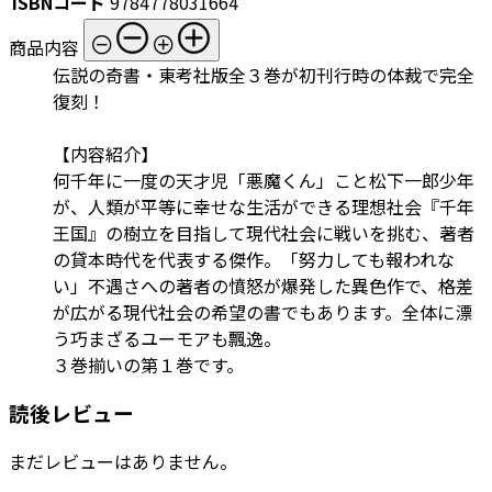
ISBNコード
9784778031664
商品内容
伝説の奇書・東考社版全３巻が初刊行時の体裁で完全
復刻！
【内容紹介】
何千年に一度の天才児「悪魔くん」こと松下一郎少年
が、人類が平等に幸せな生活ができる理想社会『千年
王国』の樹立を目指して現代社会に戦いを挑む、著者
の貸本時代を代表する傑作。「努力しても報われな
い」不遇さへの著者の憤怒が爆発した異色作で、格差
が広がる現代社会の希望の書でもあります。全体に漂
う巧まざるユーモアも飄逸。
３巻揃いの第１巻です。
読後レビュー
まだレビューはありません。