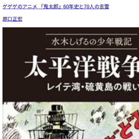
ゲゲゲのアニメ 『鬼太郎』60年史と70人の言霊
原口正宏