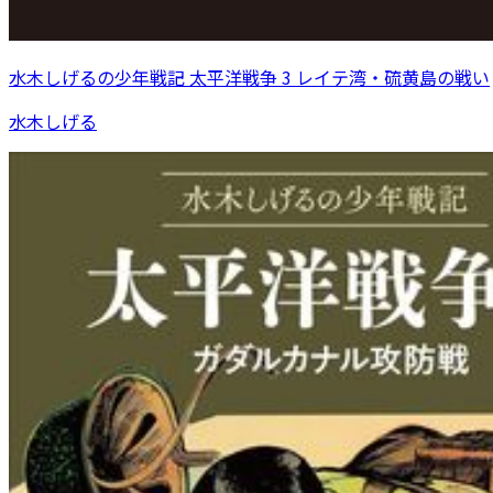
水木しげるの少年戦記 太平洋戦争 3 レイテ湾・硫黄島の戦い
水木しげる