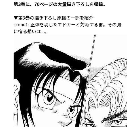
第3巻に、70ページの大量描き下ろしを収録。
▼第3巻の描き下ろし原稿の一部を紹介
scene1: 正体を現したエドガーと対峙する雷。その胸
に宿る想いは--。