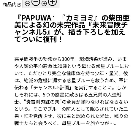
商品内容
『PAPUWA』『カミヨミ』の柴田亜
美による幻の未完作品『未来冒険チ
ャンネル5』が、描き下ろしを加え
てついに復刊！
惑星間戦争の勃発から300年。環境汚染が進み、いま
や人類の平均寿命は20歳という母なる惑星ブルーにお
いて、ただひとり完全な健康体を持つ少年・星光。彼
は、絶滅の危機に瀕する惑星ブルーを救うため、軍に
伝わる「チャンネル5計画」を実行することに。しか
しそれには、5つの惑星に散らばる五兄弟の人造戦
士、“炎雷剛刃紅の衆”の全員が揃わなければならない
という。そこでブルーの防人として眠らされていた三
男・紅を覚醒させ、彼に主と認められた光は、残りの
戦士たちと会うべく、母星ブルーを旅立つが…。