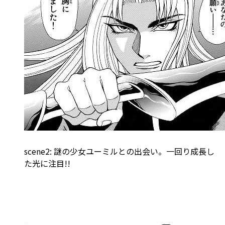
scene2: 謎の少女ユーミルとの出会い。一回り成長し
た光に注目!!