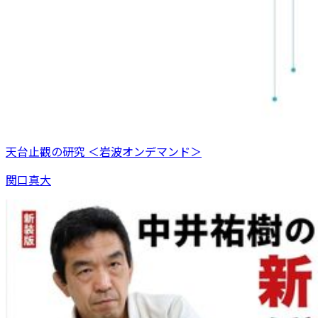
天台止觀の研究 ＜岩波オンデマンド＞
関口真大