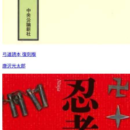
弓道読本 復刻版
唐沢光太郎