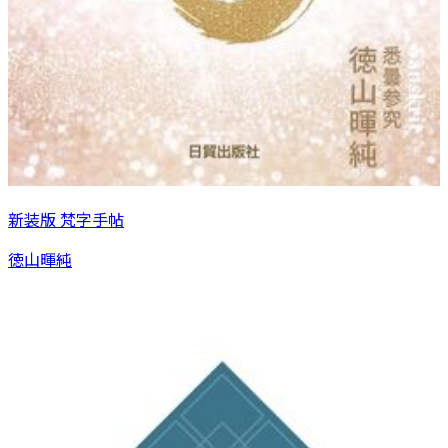
新装版 梵字手帖
徳山暉純