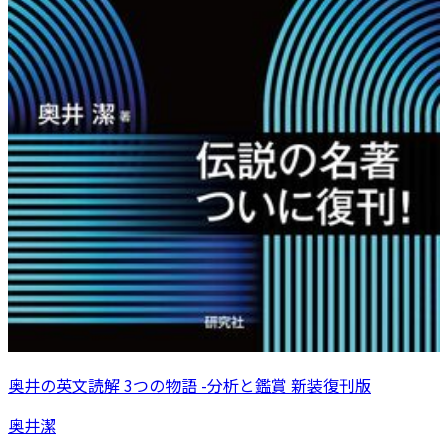
奥井の英文読解 3つの物語 -分析と鑑賞 新装復刊版
奥井潔