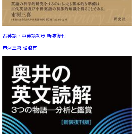
古英語・中英語初歩 新装復刊
市河三喜 松浪有