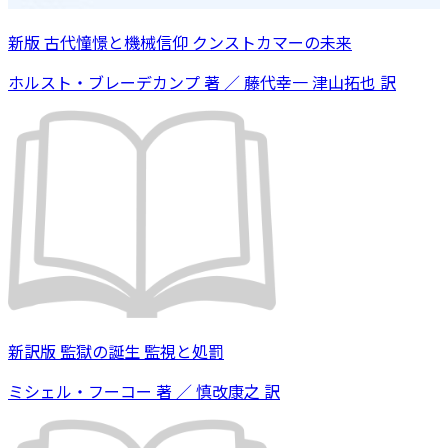
新版 古代憧憬と機械信仰 クンストカマーの未来
ホルスト・ブレーデカンプ 著 ／ 藤代幸一 津山拓也 訳
新訳版 監獄の誕生 監視と処罰
ミシェル・フーコー 著 ／ 慎改康之 訳