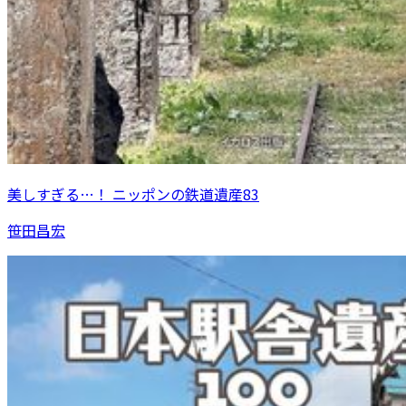
美しすぎる…！ ニッポンの鉄道遺産83
笹田昌宏