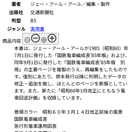
著者
ジェー・アール・アール／編集・製作
出版社
交通新聞社
判型
B5
ジャンル
実用書
商品内容
本書は、ジェー・アール・アールが1985（昭和60）年
7月1日に発行した『国鉄電車編成表'85年版』および、
同年9月1日に発行した『国鉄電車編成表'85年版 別
冊』の主要ページを複製のうえ、再編集をしたもので
す。復刻にあたり、原本発行以降に判明したデータの
修正・追加を施し、ほとんどのページを新版としてい
ます。また、新たに「昭和60年3月改正にともなう電
車回送計画」を収録しています。
巻頭カラー 昭和６０年３月１４日改正前後の風景
国鉄電車編成表
急行形電車運用図表