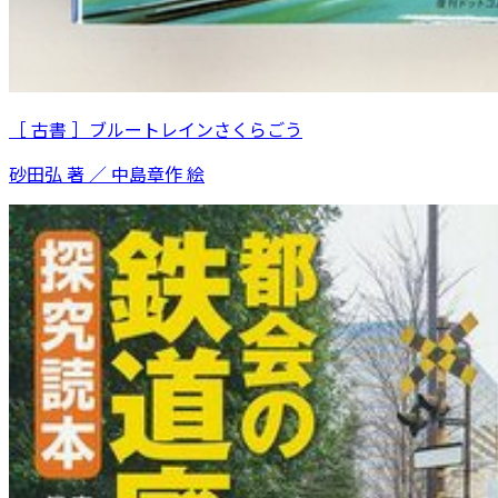
［ 古書 ］ブルートレインさくらごう
砂田弘 著 ／ 中島章作 絵