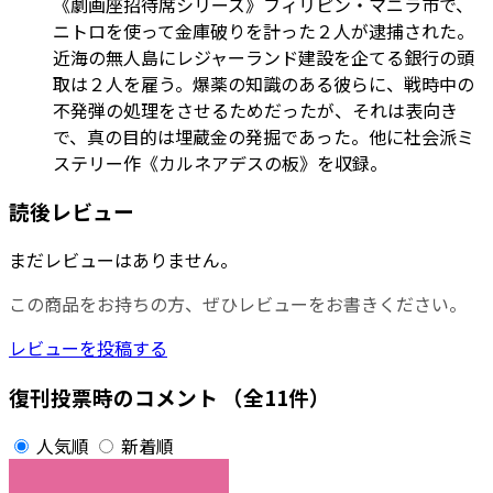
《劇画座招待席シリーズ》フィリピン・マニラ市で、
ニトロを使って金庫破りを計った２人が逮捕された。
近海の無人島にレジャーランド建設を企てる銀行の頭
取は２人を雇う。爆薬の知識のある彼らに、戦時中の
不発弾の処理をさせるためだったが、それは表向き
で、真の目的は埋蔵金の発掘であった。他に社会派ミ
ステリー作《カルネアデスの板》を収録。
読後レビュー
まだレビューはありません。
この商品をお持ちの方、ぜひレビューをお書きください。
レビューを投稿する
復刊投票時のコメント
（全11件）
人気順
新着順