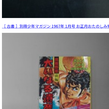
［ 古書 ］別冊少年マガジン 1967年 1月号 お正月おたのし