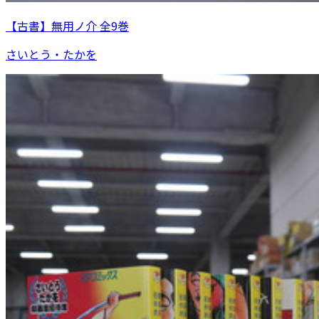
【古書】無用ノ介 全9巻
さいとう・たかを