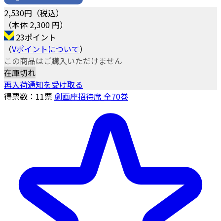
2,530
円（税込）
（本体 2,300 円）
23ポイント
（
Vポイントについて
）
この商品はご購入いただけません
在庫切れ
再入荷通知を受け取る
得票数：
11
票
劇画座招待席 全70巻