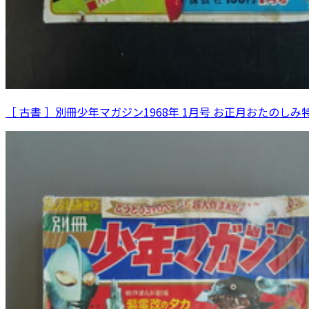
［ 古書 ］別冊少年マガジン1968年 1月号 お正月おたのしみ