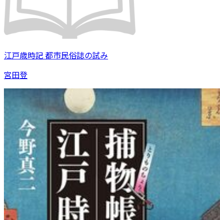
江戸歳時記 都市民俗誌の試み
宮田登