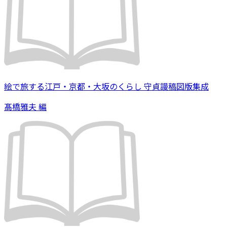
絵で旅する江戸・京都・大坂のくらし 守貞謾稿図版集成
髙橋雅夫 編