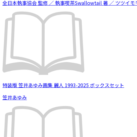
全日本執事協会 監修 ／ 執事喫茶Swallowtail 著 ／ ツツイモモ
特装版 笠井あゆみ画集 麗人 1993-2025 ボックスセット
笠井あゆみ