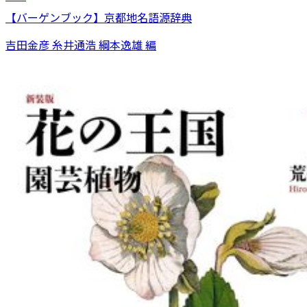
【バーゲンブック】京都地名語源辞典
吉田金彦 糸井通浩 綱本逸雄 編