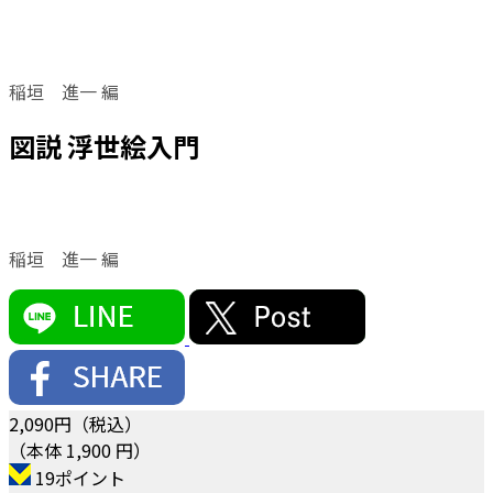
稲垣 進一 編
図説 浮世絵入門
稲垣 進一 編
2,090
円（税込）
（本体 1,900 円）
19ポイント