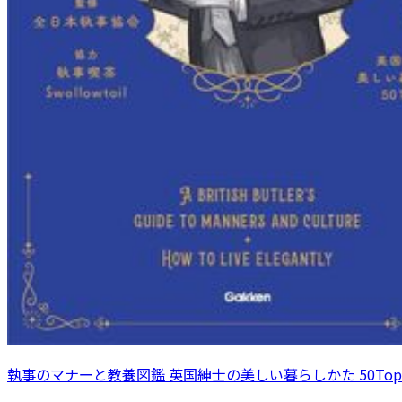
執事のマナーと教養図鑑 英国紳士の美しい暮らしかた 50Topi