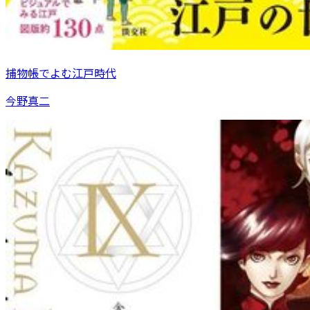
捕物帳でよむ江戸時代
今野真二