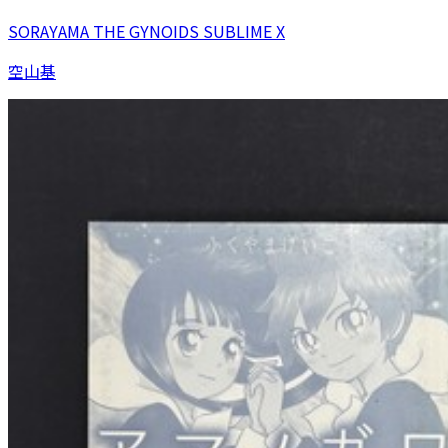
SORAYAMA THE GYNOIDS SUBLIME X
空山基