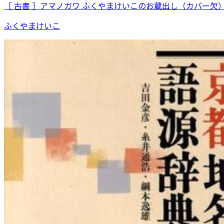
［ 古書 ］アマノガワ ふくやまけいこのお蔵出し（カバー欠
ふくやまけいこ