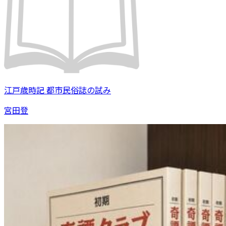
江戸歳時記 都市民俗誌の試み
宮田登