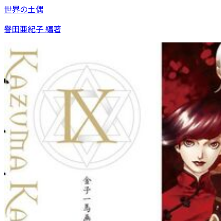
世界の土偶
譽田亜紀子 編著