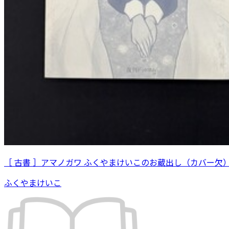
［ 古書 ］アマノガワ ふくやまけいこのお蔵出し（カバー欠
ふくやまけいこ