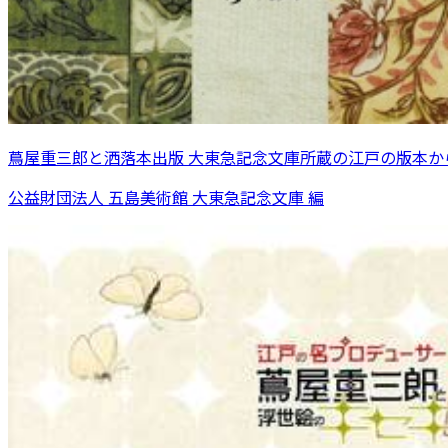
蔦屋重三郎と洒落本出版 大東急記念文庫所蔵の江戸の版本か
公益財団法人 五島美術館 大東急記念文庫 編