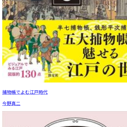
捕物帳でよむ江戸時代
今野真二