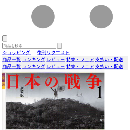
ショッピング
｜
復刊リクエスト
商品一覧
ランキング
レビュー
特集・フェア
支払い・配送
商品一覧
ランキング
レビュー
特集・フェア
支払い・配送