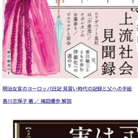
明治女官のヨーロッパ日記 見習い時代の記録と父への手紙
香川志保子 著 ／ 梅田優歩 解説