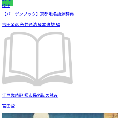
OFF
【バーゲンブック】京都地名語源辞典
吉田金彦 糸井通浩 綱本逸雄 編
江戸歳時記 都市民俗誌の試み
宮田登