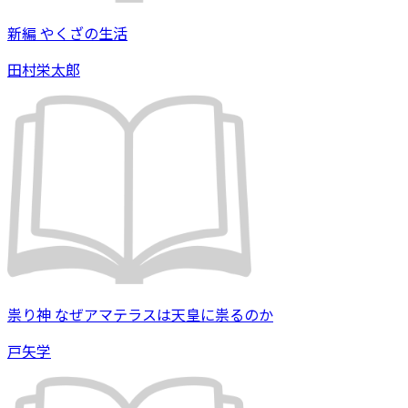
新編 やくざの生活
田村栄太郎
祟り神 なぜアマテラスは天皇に祟るのか
戸矢学