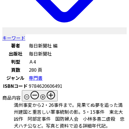
キーワード
著者
毎日新聞社 編
出版社
毎日新聞社
判型
Ａ4
頁数
280 頁
ジャンル
専門書
ISBNコード
9784620606491
商品内容
満州事変から2・26事件まで。見果てぬ夢を追った満
州建国と重苦しい軍事統制の影。5・15事件 東北大
凶作 阿部定事件 国防婦人会 小林多喜二虐殺 忠
犬ハチ公など。写真と資料で迫る詳細年代記。