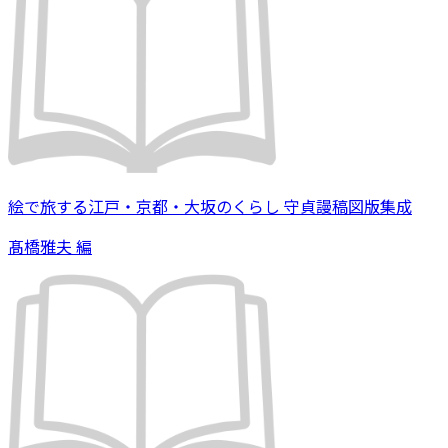
絵で旅する江戸・京都・大坂のくらし 守貞謾稿図版集成
髙橋雅夫 編