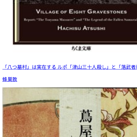
「八つ墓村」は実在する ルポ「津山三十人殺し」と「落武者
蜂巣敦